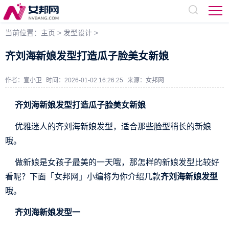
当前位置：
主页
>
发型设计
>
齐刘海新娘发型打造瓜子脸美女新娘
作者：宣小卫
时间：2026-01-02 16:26:25
来源：
女邦网
齐刘海新娘发型打造瓜子脸美女新娘
优雅迷人的齐刘海新娘发型，适合那些脸型稍长的新娘
哦。
做新娘是女孩子最美的一天哦，那怎样的新娘发型比较好
看呢？下面「女邦网」小编将为你介绍几款
齐刘海新娘发型
哦。
齐刘海新娘发型一