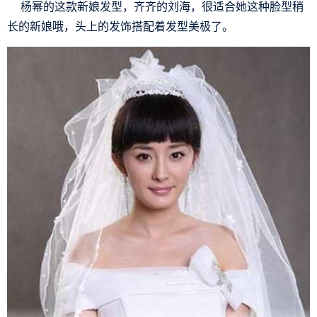
杨幂的这款新娘发型，齐齐的刘海，很适合她这种脸型稍
长的新娘哦，头上的发饰搭配着发型美极了。