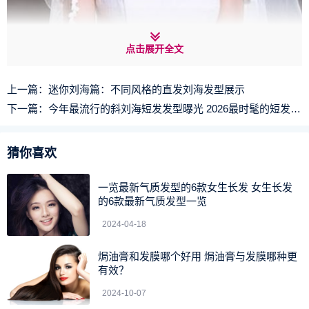
点击展开全文
上一篇：
迷你刘海篇：不同风格的直发刘海发型展示
齐刘海新娘发型二
下一篇：
今年最流行的斜刘海短发发型曝光 2026最时髦的短发潮流：斜刘海大揭秘
梨花头短发新娘，很美哦，两侧的梨花卷有点俏皮的感
觉，发饰增添了不少美感哦，给人一种浪漫唯美的感觉，好
猜你喜欢
好看的一款齐刘海短发发型。
一览最新气质发型的6款女生长发 女生长发
的6款最新气质发型一览
2024-04-18
焗油膏和发膜哪个好用 焗油膏与发膜哪种更
有效？
2024-10-07