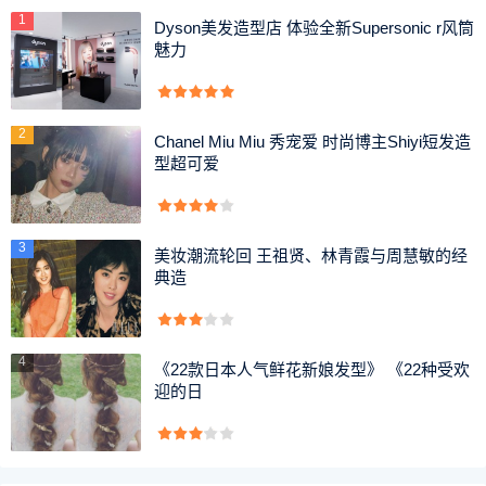
1
Dyson美发造型店 体验全新Supersonic r风筒
魅力
2
Chanel Miu Miu 秀宠爱 时尚博主Shiyi短发造
型超可爱
3
美妆潮流轮回 王祖贤、林青霞与周慧敏的经
典造
4
《22款日本人气鲜花新娘发型》 《22种受欢
迎的日