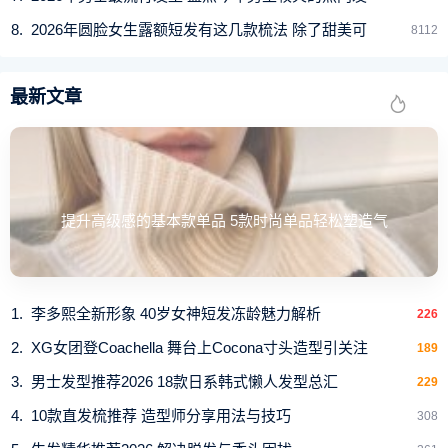
2026年圆脸女生露额短发有这几款梳法 除了甜美可
8112
最新文章
提升高级感的基本款单品 5款时尚单品轻松塑造气
李多熙全新形象 40岁女神短发冻龄魅力解析
226
XG女团登Coachella 舞台上Cocona寸头造型引关注
189
男士发型推荐2026 18款日系韩式懒人发型总汇
229
10款直发梳推荐 造型师分享用法与技巧
308