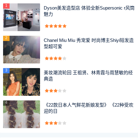
1
Dyson美发造型店 体验全新Supersonic r风筒
魅力
第五步：发束尾部扭转成小发髻，用黑色发卡向上固定
住，就可以完成这款低盘发发型了。
2
Chanel Miu Miu 秀宠爱 时尚博主Shiyi短发造
不用橡皮筋扎头发的方法就介绍到这里了，是不是这招超
型超可爱
级的管用呢?
上述的关于不用橡皮筋怎么扎头发跟低盘发用黑色发夹固
3
美妆潮流轮回 王祖贤、林青霞与周慧敏的经
定的全面介绍了，「女邦网」希望给大家们带来一些相关知
典造
识。
4
《22款日本人气鲜花新娘发型》 《22种受欢
迎的日