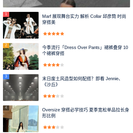
1
Marf 展现舞台实力 解析 Collar 邱彦筒 时尚
穿搭美
2
微胖女人不像有骨感瘦瘦的女生的身材这么好，微胖女生
今季流行「Dress Over Pants」裙裤叠穿 10
个裙裤穿搭
的身上肉呼呼的，脸上也是肉嘟嘟，仿佛像个小孩子，看上
去格外的舒适。因为身材不是非常好，所以在穿衣打扮方面
会有局限，不会太暴露，走路上不会太显眼，也不迷人省的
3
末日废土风造型如何配搭？即看 Jennie、
引来目光。肉肉的女孩子穿裙子会很可爱，用卡哇伊这个词
《沙丘》
用来形容也不为过，在冬天的时候热度就像一个小暖炉。
身体健康不挑食
4
Oversize 穿搭必学技巧 夏季宽松单品拉长身
形比例