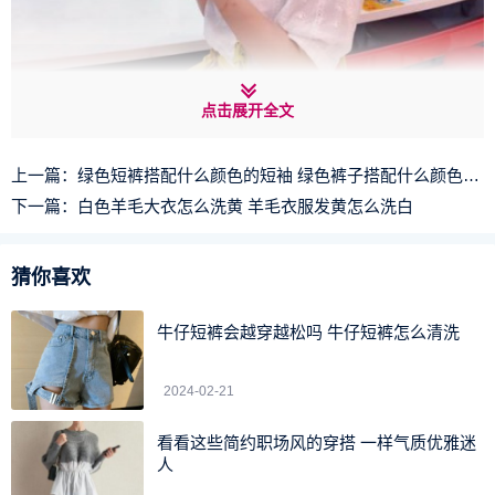
点击展开全文
上一篇：
绿色短裤搭配什么颜色的短袖 绿色裤子搭配什么颜色的短袖
下一篇：
白色羊毛大衣怎么洗黄 羊毛衣服发黄怎么洗白
猜你喜欢
萝卜青菜各有所爱，有人喜欢瘦的也有人喜欢肉肉的。微
胖女人通常是乐观派，在生活中遇到事情，都会用乐观的心
牛仔短裤会越穿越松吗 牛仔短裤怎么清洗
态去面对，心宽体胖正是形容这类人吧。正是因为体胖，因
此心态才会如此的好，整天笑嘻嘻乐呵呵的，给人简单纯净
2024-02-21
的笑容。更让人易接近外表温柔，没什么心机，微胖女人肉
看看这些简约职场风的穿搭 一样气质优雅迷
乎乎的形象也更可爱一些。
人
有肉感看着舒服