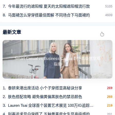
微胖的女生首先看起来就很健康，最大的特点就是一名吃
今年最流行的遮阳帽 夏天的太阳帽遮阳帽流行款
5105
货，往往以吃交友是最能真诚待人的一种方式。在美食面前
马面裙怎么穿穿搭最佳图解 不同场合下马面裙的
4609
迈不动脚步，和他们在一起吃饭秀色可餐，自己也会变得有
食欲，天天嘴上念叨着减肥，但在美食面前还是败下阵来。
这样真实的日常感会让你们的相处更放松惬意，烦恼相对也
最新文章
会更多一些，如果有什么解决不了的事情，一顿火锅或者两
顿美食就能重新焕发笑颜。
给人安全感
Smart Casual vs Business Casual 职场高级感穿搭
指南
泰妍来港出席活动 小个子穿搭显高秘诀分享
269
肤色搭配攻略 避免偏黄偏黑肤色的禁忌颜色
260
Lauren Tsai 全球首个装置艺术展览 100万IG追踪混血
219
别再追求显白穿搭了 五种黄黑皮女生显高级感的
201