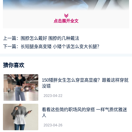
颈纹的造成是因为表皮细胞衰老造成的，表皮细胞的衰老
点击展开全文
是因为紫外线的照射，皮肤水分的流失还有胶原蛋白的流失
造成的，所以我们不仅要注重面部补水，更要注重脖子的补
上一篇：
围脖怎么戴好 围脖的几种戴法
水。平时各位（X-J）姐在敷面膜时可以选择将面膜中多余
下一篇：
长短腿身高变矮 小矮个该怎么变大长腿？
的，面部皮肤吸收不了的精华涂抹在脖子的位置，这样既不
会造成精华的浪费，也能够及时补充脖子流失的水分。然后
猜你喜欢
在涂抹护肤品时也可以将护肤品适量的涂抹在脖子上，以抗
皱提拉效果的护肤品最佳哦。
150矮胖女生怎么穿显高显瘦？跟着这样穿就
没错
2.防晒
2023-04-22
看看这些简约职场风的穿搭 一样气质优雅迷
人
2023-04-26