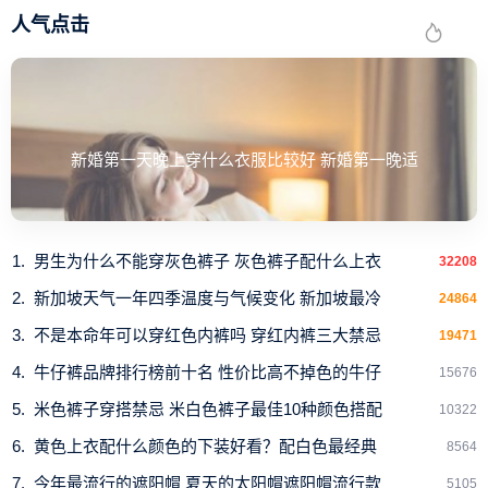
人气点击
新婚第一天晚上穿什么衣服比较好 新婚第一晚适
颈纹的形成除了身体水分和胶原蛋白的流失还有一个很重
要的原因就是我们的不良生活习惯。比如平时经常低头玩手
机给颈部皮肤造成压迫，或者站姿不好经常偏头让某一侧的
颈纹过于伸张，这些都会加重我们的颈纹。所以在平时我们
男生为什么不能穿灰色裤子 灰色裤子配什么上衣
32208
要注重多多活动颈部，促进颈部血液循环，玩手机时尽量不
新加坡天气一年四季温度与气候变化 新加坡最冷
24864
要选择低头的方式，仰起头或者选择别的姿势，在站立时一
不是本命年可以穿红色内裤吗 穿红内裤三大禁忌
19471
定要保持良好的姿态，这是最快捷又省钱的缓解颈纹的方
牛仔裤品牌排行榜前十名 性价比高不掉色的牛仔
15676
法。
米色裤子穿搭禁忌 米白色裤子最佳10种颜色搭配
10322
4.去角质
黄色上衣配什么颜色的下装好看？配白色最经典
8564
1
2
下一页
今年最流行的遮阳帽 夏天的太阳帽遮阳帽流行款
5105