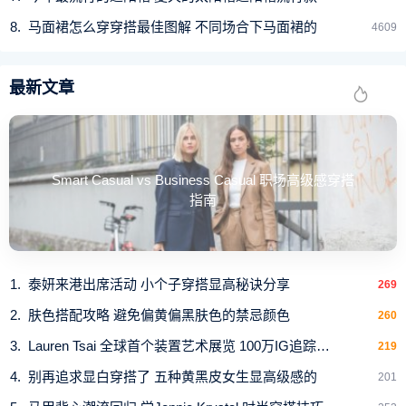
马面裙怎么穿穿搭最佳图解 不同场合下马面裙的
4609
最新文章
Smart Casual vs Business Casual 职场高级感穿搭
指南
泰妍来港出席活动 小个子穿搭显高秘诀分享
269
肤色搭配攻略 避免偏黄偏黑肤色的禁忌颜色
260
Lauren Tsai 全球首个装置艺术展览 100万IG追踪混血
219
别再追求显白穿搭了 五种黄黑皮女生显高级感的
201