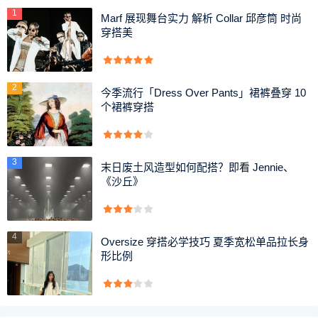
也要坚持涂抹防晒，包括同样经常裸露在外面的脖子。因为
1
Marf 展现舞台实力 解析 Collar 邱彦筒 时尚
紫外线的照射会让脖子的水分流失，只有在做好防晒的同时
穿搭美
才能够在后续的颈部护理中取得最大的效果。如果长期只涂
抹脸部而忽略脖子的话就会造成色差，不仅不好看，而且也
是很难再弥补的。
2
今季流行「Dress Over Pants」裙裤叠穿 10
个裙裤穿搭
3.常做颈部运动
3
末日废土风造型如何配搭？即看 Jennie、
《沙丘》
4
Oversize 穿搭必学技巧 夏季宽松单品拉长身
形比例