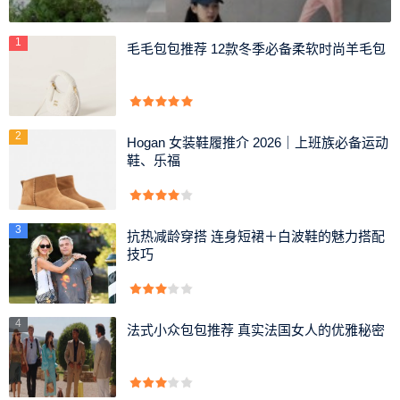
1
毛毛包包推荐 12款冬季必备柔软时尚羊毛包
2
Hogan 女装鞋履推介 2026｜上班族必备运动
鞋、乐福
简约休闲大包
3
抗热减龄穿搭 连身短裙＋白波鞋的魅力搭配
磨砂与真皮拼接而成的包包，加上超正的枚红色，一眼就
技巧
让人爱上，超大容量，休闲又百搭的款很赞!
1
2
下一页
4
法式小众包包推荐 真实法国女人的优雅秘密