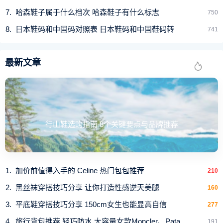
哈森鞋子属于什么档次 哈森鞋子有什么标志
750
日本鞋码和中国码对照表 日本鞋码和中国鞋码转
741
最新文章
行山鞋选购指南 8个关键要点与品牌推荐
加价前值得入手的 Celine 热门包包推荐
210
黑丝袜穿搭技巧分享 让你打造性感逆天美腿
160
平底鞋穿搭技巧分享 150cm女生也能显高自信
277
旅行背包推荐 轻巧防水 大容量女款Moncler、Pata
191