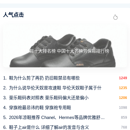
人气点击
劳保鞋十大排名榜 中国十大名牌劳保鞋排行榜
鞋为什么剪了再扔 扔旧鞋禁忌有哪些
1249
为什么说华伦天奴是攻速鞋 华伦天奴鞋子属于什
1235
斐乐鞋码表对照表 斐乐鞋码偏大还是偏小
1206
穿旗袍最忌讳的鞋 穿旗袍专用鞋
1098
2026年凉鞋推荐 Chanel、Hermes等品牌优雅舒适款式解
859
鞋子上air是什么 详细了解air的发音与含义
768