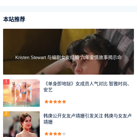
本站推荐
Kristen Stewart 与编剧女友结婚 六年爱情故事揭示命
1
《单身即地狱》女成员人气对比 智雅时尚、
安艺
2
韩庚公开女友卢靖姗引发关注 韩庚与女友卢
靖姗