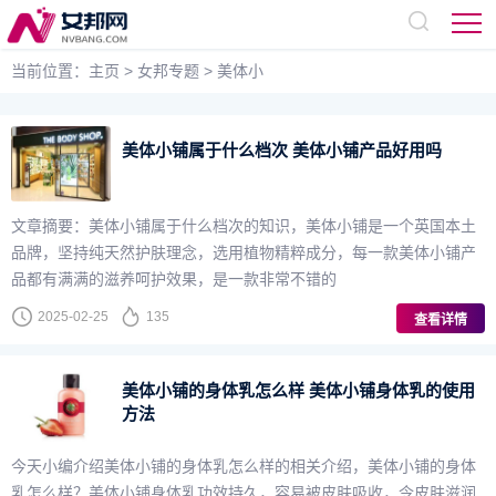
当前位置：
主页
>
女邦专题
>
美体小
美体小铺属于什么档次 美体小铺产品好用吗
文章摘要：美体小铺属于什么档次的知识，美体小铺是一个英国本土
品牌，坚持纯天然护肤理念，选用植物精粹成分，每一款美体小铺产
品都有满满的滋养呵护效果，是一款非常不错的
2025-02-25
135
查看详情
美体小铺的身体乳怎么样 美体小铺身体乳的使用
方法
今天小编介绍美体小铺的身体乳怎么样的相关介绍，美体小铺的身体
乳怎么样？美体小铺身体乳功效持久，容易被皮肤吸收，令皮肤滋润