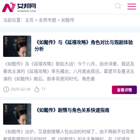
当前位置：
主页
>
女邦专题
>
如懿传
《如懿传》与《延禧攻略》角色对比与观剧体验
分析
《如懿传》及《延禧攻略》掀起大战！今个八月，由佘诗曼、聂远及
秦岚主演的《延禧攻略》率先播出；八月尾由周迅、霍建华及董洁主
演的《如懿传》殿后，剧本背景同时代、角色重
2025-02-26
77
查看详情
《如懿传》剧情与角色关系快速指南
《如懿传》出炉，又是剧情懒人包出动的时候了，由于两剧不仅背景
都是乾隆即位后的时代，而《如懿传》的女主角娴妃，在《延禧攻