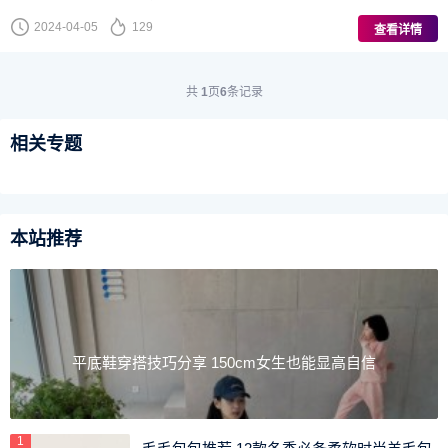
2024-04-05
129
查看详情
共
1
页
6
条记录
相关专题
本站推荐
平底鞋穿搭技巧分享 150cm女生也能显高自信
1