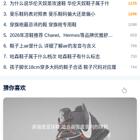
为什么说华伦天奴是攻速鞋 华伦天奴鞋子属于什
1235
斐乐鞋码表对照表 斐乐鞋码偏大还是偏小
1206
穿旗袍最忌讳的鞋 穿旗袍专用鞋
1098
2026年凉鞋推荐 Chanel、Hermes等品牌优雅舒适款式解
859
鞋子上air是什么 详细了解air的发音与含义
768
哈森鞋子属于什么档次 哈森鞋子有什么标志
750
孩子脚长18cm穿多大码的鞋子合适 鞋子尺码对应厘
744
猜你喜欢
高强度篮球鞋 适合高强度变向的球鞋