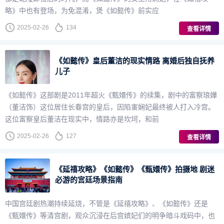
略》中也有登场，为免混淆，煲《如懿传》前实应
2025-02-26
134
查看详情
《如懿传》皇后董洁的现实情路 离婚后独自抚养
儿子
《如懿传》这部剧是2011年超火《甄嬛传》的续集，剧中的富察琅嬅
（董洁饰）这位居住长春宫的皇后，因陷害娴妃最终被人打入冷宫。
这位富察皇后董洁在现实中，情路亦是坎坷，和前
2025-02-26
127
查看详情
《延禧攻略》《如懿传》《甄嬛传》拍摄地 剧迷
必游的宫廷场景指南
中国宫廷剧热潮持续延烧，不管是《延禧攻略》、《如懿传》还是
《甄嬛传》等清宫剧，观众沉浸在后宫嫔妃们的明争暗斗戏码中，也