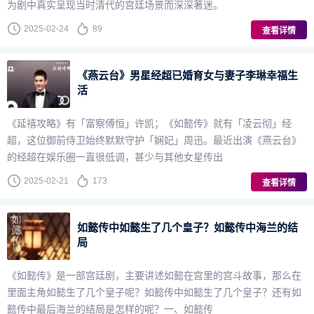
为剧中真实呈现当时清代的宫廷场景而深深著迷。
2025-02-24
89
查看详情
《燕云台》男星经超已婚育女与妻子李琳幸福生
活
《延禧攻略》有「富察傅恒」许凯；《如懿传》就有「凌云彻」经
超，这位御前侍卫始终默默守护「娴妃」周迅。最近出演《燕云台》
的经超在娱乐圈一直很低调，甚少与其他女星传出
2025-02-21
173
查看详情
如懿传中如懿生了几个皇子？如懿传中海兰的结
局
《如懿传》是一部宫廷剧，主要讲述如懿在宫里的宫斗故事，那么在
里面主角如懿生了几个皇子呢？如懿传中如懿生了几个皇子？还有如
懿传中最后海兰的结局是怎样的呢？一、如懿传