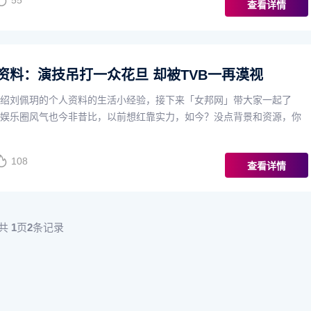
55
查看详情
资料：演技吊打一众花旦 却被TVB一再漠视
绍刘佩玥的个人资料的生活小经验，接下来「女邦网」带大家一起了
娱乐圈风气也今非昔比，以前想红靠实力，如今？没点背景和资源，你
108
查看详情
共
1
页
2
条记录