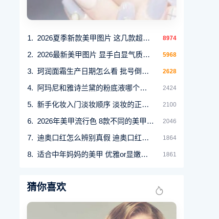
2026夏季新款美甲图片 这几款超显手白不挑肤色！
8974
2026最新美甲图片 显手白显气质的美甲图案
5968
珂润面霜生产日期怎么看 批号倒数2、3、4位是生
2628
阿玛尼和雅诗兰黛的粉底液哪个更好
2424
新手化妆入门淡妆顺序 淡妆的正确画法教程分享
2100
2026年美甲流行色 8款不同的美甲款式图
2046
迪奥口红怎么辨别真假 迪奥口红辨别真假的方法
1864
适合中年妈妈的美甲 优雅or显嫩随你喜欢
1861
猜你喜欢