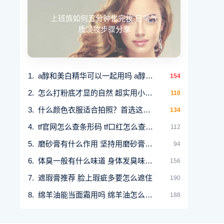
上班族如何五分钟化完妆 日常气
质淡妆步骤分享
a醇和美白精华可以一起用吗 a醇精华和a醇面霜可
154
怎么打粉底才显的自然 超实用小技巧
110
什么颜色衣服适合拍照？首选这几个经典色
134
tf官网怎么查条形码 tf口红怎么查真伪条码
112
磨砂膏有什么作用 坚持用磨砂膏有什么好处
94
体臭一般有什么味道 身体发臭味什么原因男性
156
遮瑕膏推荐 脸上瑕疵多要怎么遮住
190
绵羊油能当面霜用吗 绵羊油怎么当面霜使用
188