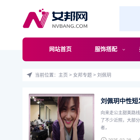
网站首页
服饰搭配
当前位置：
主页
>
女邦专题
>
刘佩玥
刘佩玥中性短
向来走公主甜美路线
了不少近照，大部分
者，