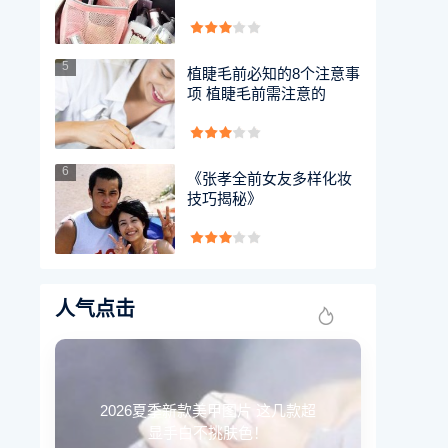
5
植睫毛前必知的8个注意事
项 植睫毛前需注意的
6
《张孝全前女友多样化妆
技巧揭秘》
人气点击
2026夏季新款美甲图片 这几款超
显手白不挑肤色！