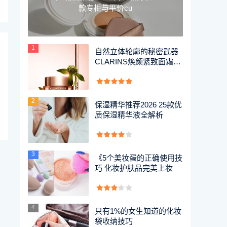
款专柜与平价cu
1
自然立体轮廓的秘密武器
CLARINS焕颜紧致面霜全
方
2
保湿精华推荐2026 25款优
质保湿精华液全解析
3
《5个美妆蛋的正确使用技
巧 化妆护肤品完美上妆
4
只有1%的女生知道的化妆
袋收纳技巧