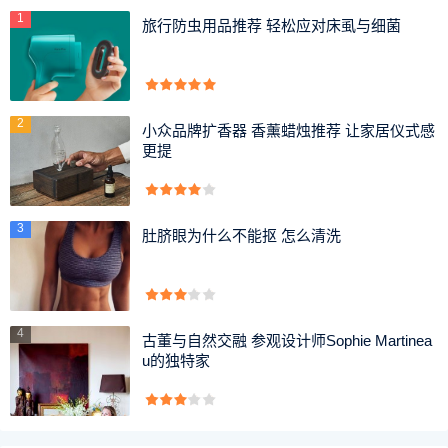
1
旅行防虫用品推荐 轻松应对床虱与细菌
2
小众品牌扩香器 香薰蜡烛推荐 让家居仪式感
更提
3
肚脐眼为什么不能抠 怎么清洗
4
古董与自然交融 参观设计师Sophie Martinea
u的独特家