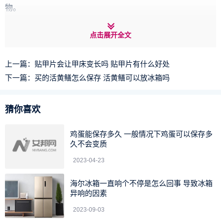
物。
草莓酱用冰糖还是白糖
点击展开全文
冰糖。
上一篇：
贴甲片会让甲床变长吗 贴甲片有什么好处
做法：
下一篇：
买的活黄鳝怎么保存 活黄鳝可以放冰箱吗
1. 草莓洗净控干水分，放到深型锅里，加冰糖，中火煮到
糖化
猜你喜欢
2. 改大火，去掉刚开时的浮沫，全程一直搅拌，至颜色明
鸡蛋能保存多久 一般情况下鸡蛋可以保存多
显变成深红色，粘稠，有泡，用时总共25分钟
久不会变质
3. 关火放凉装瓶
2023-04-23
草莓酱一般是用砂锅炖的，这个一般是用冰糖来做的，可
海尔冰箱一直响个不停是怎么回事 导致冰箱
异响的因素
美味了。
2023-09-03
上述就是草莓酱用什么锅和草莓酱用冰糖还是白糖的具体