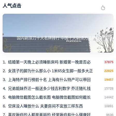
人气点击
国内剃须刀十大名牌排行 中国十大剃须刀品牌名
结婚第一天晚上必须睡新床吗 新婚第一晚是否必
37875
女孩子的脚为什么那么小 1米65女生脚一般多大正
22825
上海特产排行榜前十名 上海有什么特产可以带回
19457
兄弟姐妹乔迁一般送多少钱吉利数字 乔迁随礼钱
15728
电脑微信截图怎么截长图 电脑微信截图如何截长
14442
空床没人睡放什么 夫妻房间不宜放三样东西
10891
喜欢揪痧的人都是美丽的 经常揪痧有什么健康好
9636