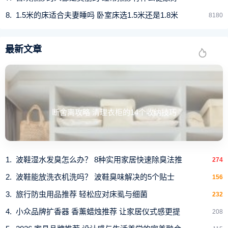
1.5米的床适合夫妻睡吗 卧室床选1.5米还是1.8米
8180
最新文章
断舍离攻略 清理衣柜的14个收纳技巧
波鞋湿水发臭怎么办？ 8种实用家居快速除臭法推
274
波鞋能放洗衣机洗吗？ 波鞋臭味解决的5个贴士
156
旅行防虫用品推荐 轻松应对床虱与细菌
232
小众品牌扩香器 香薰蜡烛推荐 让家居仪式感更提
208