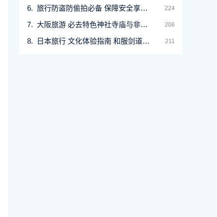
旅行防盗防偷拍必备 保障安全享受旅途
224
大阪旅游 必去特色神社寺庙与非典型祈福体验
206
日本旅行 文化体验指南 和服剑道茶道 必试的和
211