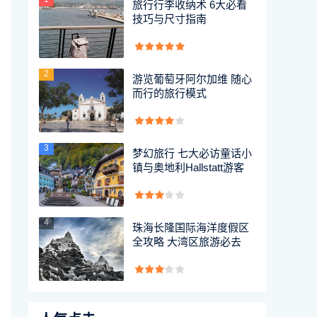
旅行行李收纳术 6大必看
技巧与尺寸指南
2
游览葡萄牙阿尔加维 随心
而行的旅行模式
3
梦幻旅行 七大必访童话小
镇与奥地利Hallstatt游客
4
珠海长隆国际海洋度假区
全攻略 大湾区旅游必去