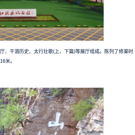
序厅、干涸历史、太行壮歌(上、下篇)等展厅组成。陈列了修渠时
16米。