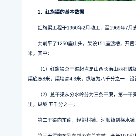
1、红旗渠的基本数据
红旗渠工程于1960年2月动工，至1969年
共削平了1250座山头，架设151座渡槽，开凿
米。其中：
（1）红旗渠总干渠起点是山西长治山西石城镇
渠底宽8米，渠墙高4.3米，纵坡为八千分之一，设
（2）总干渠从分水岭分为三条干渠，第一干渠
里，纵坡 五千分之一；
第二干渠向东南，经姚村镇、河顺镇到横水镇马
第三干渠向东到东岗乡东芦寨村，全长10.9