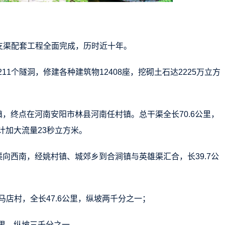
7月支渠配套工程全面完成，历时近十年。
211个隧洞，修建各种建筑物12408座，挖砌土石达2225万立方
，终点在河南安阳市林县河南任村镇。总干渠全长70.6公里，
计加大流量23秒立方米。
向西南，经姚村镇、城郊乡到合涧镇与英雄渠汇合，长39.7公
店村，全长47.6公里，纵坡两千分之一；
公里，纵坡三千分之一。