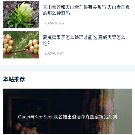
照暴晒。
天山雪莲和天山雪莲果有关系吗 天山雪莲真
的那么神奇吗
2024-10-15
夏威夷果子怎么处理才能吃 夏威夷果怎么
吃？
2024-07-04
本站推荐
Gucci与Ken Scott联名推出浪漫花卉图案新品系列
枸杞生长习性
枸杞是一种喜光树种，喜欢冷凉、湿润、光照充足的生长