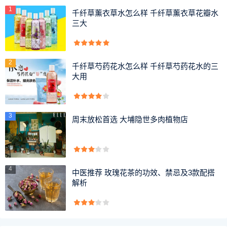
环境，生长适温为15-25℃，植株的耐寒能力强，在-25℃的
1
千纤草薰衣草水怎么样 千纤草薰衣草花瓣水
三大
环境中越冬无冻害，抗旱能力强，在荒漠地带仍能正常生
长。
枸杞一般都是在庭院中进行种植的，这里的光照充足，如
2
千纤草芍药花水怎么样 千纤草芍药花水的三
果是作为枸杞盆景的话，放在卧室、客厅、阳台等都是不错
大用
的选择，还可以起到装饰家居的作用。
以上就是枸杞晒太阳、枸杞喜阴还是喜阳，以及枸杞生长
3
周末放松首选 大埔隐世多肉植物店
习性的具体介绍，希望给网友们带来一些知识。
4
中医推荐 玫瑰花茶的功效、禁忌及3款配搭
解析