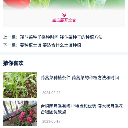
点击展开全文
上一篇：
耧斗菜种子播种时间 耧斗菜种子的种植方法
下一篇：
姜种植土壤 姜适合什么土壤种植
猜你喜欢
枸杞晒太阳
茼蒿菜种植条件 茼蒿菜的种植方法和时间
枸杞的生长是离不开阳光的，喜欢强日照的生长环境，要
2024-02-28
求每天至少有6-8个小时的光照时间，如果缺乏光照的话，有
可能会导致植株出现叶薄、色浅、花果少的现象。
合唱团月季有哪些特点和优势 灌木状月季花
合唱团优缺点
枸杞是可以晒太阳的，只有接受充足的光照才能正常进行
2023-05-17
光合作用，积累更多的养分，但是也不能让它们被强烈的光