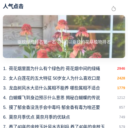
人气点击
驱蚊绿植排名第一名 3种可以驱蚊的花草植物排名
荷花烟里面为什么有个绿色的 荷花烟中间的绿绳
2946
女人白莲花的五大特征 50岁女人为什么喜欢口是
2428
龙血树风水大忌什么属相不能养 哪些属相不适合
1779
白蝴蝶飞到身边预示什么意思 揭秘白蝴蝶的传说
1212
摸了郁金香没洗手会中毒吗 郁金香有毒为啥还要
857
莫奈月季优点 莫奈月季的优缺点
749
养了40年的金枝玉叶风水吉利吗 养了40年的金枝玉
579