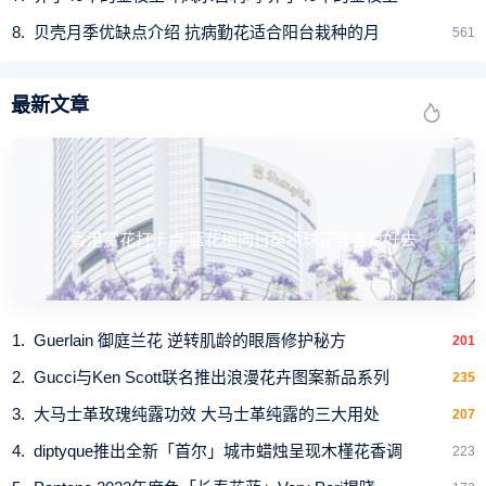
贝壳月季优缺点介绍 抗病勤花适合阳台栽种的月
561
最新文章
香港赏花打卡点 蓝花楹向日葵绣球花等盛夏好去
Guerlain 御庭兰花 逆转肌龄的眼唇修护秘方
201
Gucci与Ken Scott联名推出浪漫花卉图案新品系列
235
大马士革玫瑰纯露功效 大马士革纯露的三大用处
207
diptyque推出全新「首尔」城市蜡烛呈现木槿花香调
223