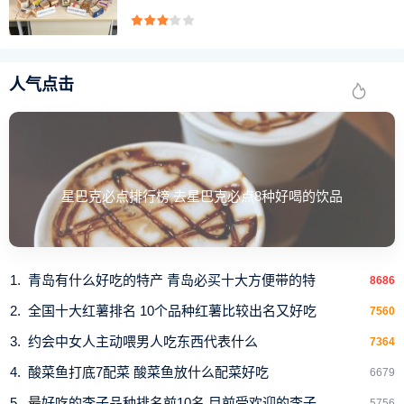
人气点击
星巴克必点排行榜 去星巴克必点8种好喝的饮品
青岛有什么好吃的特产 青岛必买十大方便带的特
8686
全国十大红薯排名 10个品种红薯比较出名又好吃
7560
约会中女人主动喂男人吃东西代表什么
7364
酸菜鱼打底7配菜 酸菜鱼放什么配菜好吃
6679
最好吃的李子品种排名前10名 目前受欢迎的李子
5756