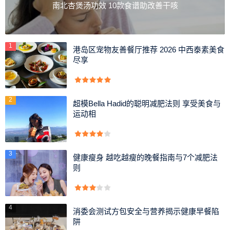
南北杏煲汤功效 10款食谱助改善干咳
1
港岛区宠物友善餐厅推荐 2026 中西泰素美食
尽享
2
超模Bella Hadid的聪明减肥法则 享受美食与
运动相
3
健康瘦身 越吃越瘦的晚餐指南与7个减肥法
则
4
消委会测试方包安全与营养揭示健康早餐陷
阱