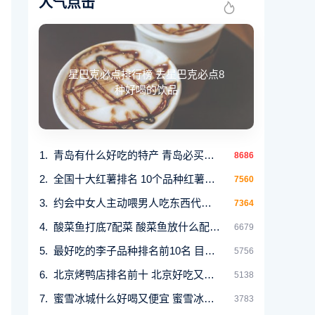
人气点击
星巴克必点排行榜 去星巴克必点8
种好喝的饮品
青岛有什么好吃的特产 青岛必买十大方便带的特
8686
全国十大红薯排名 10个品种红薯比较出名又好吃
7560
约会中女人主动喂男人吃东西代表什么
7364
酸菜鱼打底7配菜 酸菜鱼放什么配菜好吃
6679
最好吃的李子品种排名前10名 目前受欢迎的李子
5756
北京烤鸭店排名前十 北京好吃又正宗的烤鸭名店
5138
蜜雪冰城什么好喝又便宜 蜜雪冰城公认好喝的
3783