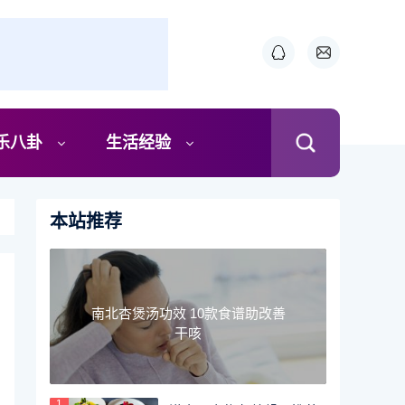
乐八卦
生活经验
本站推荐
南北杏煲汤功效 10款食谱助改善
干咳
1