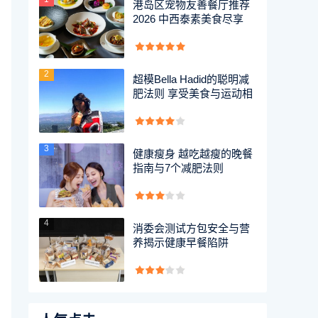
港岛区宠物友善餐厅推荐
2026 中西泰素美食尽享
2
超模Bella Hadid的聪明减
肥法则 享受美食与运动相
3
健康瘦身 越吃越瘦的晚餐
指南与7个减肥法则
4
消委会测试方包安全与营
养揭示健康早餐陷阱