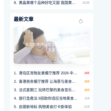
黄晶果哪个品种好吃又甜 我国黄晶果品种排名
3134
最新文章
南北杏煲汤功效 10款食谱助改善
干咳
港岛区宠物友善餐厅推荐 2026 中西泰素美食尽享
165
香港商务餐厅推荐 让海景与美食提升商谈体验
155
法式星期三 玩转巴黎的美食音乐盛会
163
旅行急救法 6招助你适应当地美食避免水土不服
119
启德新地标 购物美食打卡新体验
219