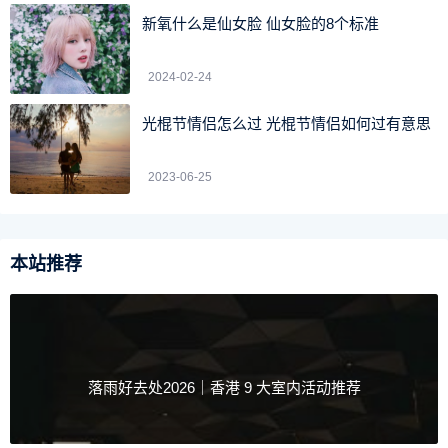
新氧什么是仙女脸 仙女脸的8个标准
2024-02-24
空军一号男款女生可以穿吗
光棍节情侣怎么过 光棍节情侣如何过有意思
空军一号男款女生是可以穿的，但是两者的鞋码会有一定
差别，男款39码的鞋长为24.5cm，女款为25cm。女款39码
2023-06-25
长度大概为男款40码，差距比较小，但是不影响上脚的感
觉。
本站推荐
空军一号男女搭配有什么不同
耐克空军一号黑色、白色最为经典，而且非常百搭，什么
衣服都能穿搭起来，毫无违和感，可以很潮也可以很清新。
男生可以搭配直筒牛仔裤，九分裤，也可搭配正装西服，身
落雨好去处2026｜香港 9 大室内活动推荐
材如果不错的话也可以搭配收脚裤。但切忌瘦弱的男生配收
脚裤，只会让你看起来更瘦。女生就更好配了，耐克空军一