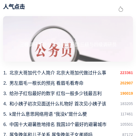
人气点击
4、洗完之后 洗完耐克空军一号不要放在阳光下晾晒，而
是应该放在通风阴凉的地方自然风干，如果太阳暴晒容易导
致鞋子变形，那么整体就不那么好看了。
三级调研员是什么级别的干部 三级与四级调研员
北京大哥加代个人简介 北京大哥加代做过什么事
223361
男左眉毛一根长的预兆 看眉毛看寿命
202907
给孙子红包最好的数字 红包一般多少钱最吉利
190019
和小姨子初次见面送什么礼物好 首次见小姨子该
183205
k是什么意思网络用语 “我没k”是什么梗
117461
中国十大避暑胜地排名 我国10个最好的避暑城市
105501
属兔晚年和儿子关系 属兔晚年子女孝顺吗
87172
上述就是关于空军一号鞋码是否偏大的问题解答，空军一