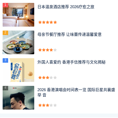
号可以搭配紧身裤，长裙，短裙，阔腿裤，直筒牛仔裤，风
1
日本温泉酒店推荐 2026疗愈之旅
衣，卫衣，皮夹克等都可以。耐克空军一号是篮球鞋，搭配
主要是运动、休闲一些的风格，正装当然也可以，会显的非
常随性。
2
母亲节餐厅推荐 让味蕾传递温馨爱意
耐克空军一号怎么清洗
1、底部清洗 洗空军一号底部时，可用少量的衣领净，将
它喷在鞋底，10几秒后用软的毛刷轻轻的刷洗，不要时间刷
3
外国人喜爱的 香港手信推荐与文化揭秘
太长，洗掉五口就可以了。
2、鞋眼清洗 洗鞋面的时候，要注意鞋眼的位置，这些地
方通常比较容易脏，但也容易褪色，可将指甲油涂在鞋眼，
4
2026 香港演唱会时间表一览 国际巨星共襄盛
它可以起到防止氧化的效果。
举 音
3、冲洗 在冲洗鞋子的时候，应该用温水，不要让水温太
高，不然会破坏材质。而加入底部有夹一些石块，可以用棉
签或牙签将石块剔除。