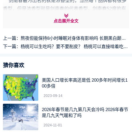
剑南春最为出名的就是浓香型的，当然每个品牌都有很多
香型，但是浓香型就是剑南春的代表香型。剑南春52度的有
酱香型的、浓香型的，当然浓香型是最好的。剑南春的酿造
点击展开全文
技术是比较出名的，酿造出来的酒都是比较甘甜的。
你知道剑南春52度有几种香型了吗。
上一篇：
熬夜但能保持8小时睡眠对身体有影响吗 长期黑白颠倒算熬夜吗
下一篇：
杨桃可以生吃吗？要不要削皮？ 杨桃可以直接啃着吃吗要削皮吗
以上分享的剑南春是什么香型的酒、剑南春52度有几种香
型的全面方法讲解，希望起一个抛砖引玉能解决您生活中的
猜你喜欢
问题吧。
美国人口增长率高还是低 200多年时间增长1
00多倍
2023-09-14
2026年春节是几九第几天会冷吗 2026年春节
是几九天气暖和了吗
2024-11-01