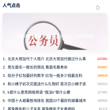
人气点击
三级调研员是什么级别的干部 三级与四级调研员
北京大哥加代个人简介 北京大哥加代做过什么事
223361
男左眉毛一根长的预兆 看眉毛看寿命
202907
给孙子红包最好的数字 红包一般多少钱最吉利
190019
和小姨子初次见面送什么礼物好 首次见小姨子该
183212
k是什么意思网络用语 “我没k”是什么梗
117461
中国十大避暑胜地排名 我国10个最好的避暑城市
105501
属兔晚年和儿子关系 属兔晚年子女孝顺吗
87172