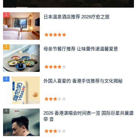
1
日本温泉酒店推荐 2026疗愈之旅
宋太宗至道三年（998年），分天下为十五路，海州属淮
南路。宋神宗熙宁五年（1073年），分淮南路为淮南东、西
路，海州属淮南东路。
2
母亲节餐厅推荐 让味蕾传递温馨爱意
宋高宗建炎年间（1127年—1131年），海州为金侵占。宋
高宗绍兴三十一年（1162年），海州复归南宋。
3
宋孝宗隆兴年间（1163年—1165年），海州再割让金国。
外国人喜爱的 香港手信推荐与文化揭秘
宋宁宗嘉定十二年（1220年），海州再归南宋。
宋理宗景定二年（1262年），海州改为西海州。宋恭帝德
祐元年（1275年），西海州为元所占，复改为海州。
4
2026 香港演唱会时间表一览 国际巨星共襄盛
举 音
元世祖至元十五年（1279年），升为海州路总管府，领朐
山、沭阳、赣榆（怀仁县改）、东海县及录事司。后改为海