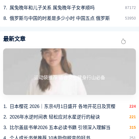
属兔晚年和儿子关系 属兔晚年子女孝顺吗
87172
明太祖洪武十三年（1381年），废行中书省，淮安府归六
俄罗斯与中国的时差是多少小时 中国五点 俄罗斯
53950
部直辖。明思宗崇祯十七年（1644年），海州为满清侵占。
清顺治二年（1645年），设江南省，属江南省淮安府。清
最新文章
康熙六年（1667年），江南省分出江苏省，海州属江苏省淮
安府。
清雍正二年（1724年），海州升为直隶州，统州治及赣
榆、沭阳二县，脱离淮安府管辖，相当于今连云港区、赣榆
运动袋推荐 适合女生健身行山必备
县、东海县、沭阳县、灌云县、灌南县、响水县。
民国元年（1912年），改海州直隶州为东海县。县治设于
今海州区。因东濒大海，故称东海。4月，析县境东部11镇设
日本樱花 2026｜东京4月1日盛开 各地开花日及赏樱
224
置新县灌云县。
2026年水逆时间表 轻松应对水星逆行的秘诀
221
东海县初属江苏省徐海道，后属江苏省第十三、第八行政
比尔盖兹书单2026 五本必读书籍 引领深入理解当
315
督察区。民国二十二年（1933年），陇海铁路终端港建成。
个人成长书单推荐 10本助你蜕变的好书
251