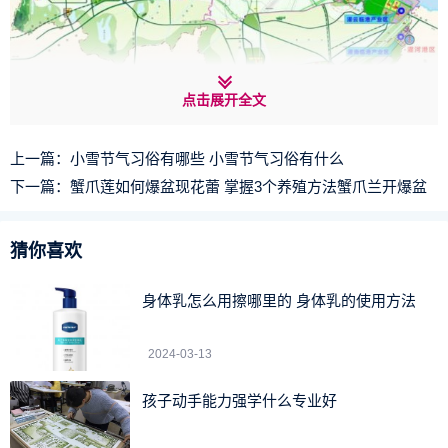
点击展开全文
上一篇：
小雪节气习俗有哪些 小雪节气习俗有什么
下一篇：
蟹爪莲如何爆盆现花蕾 掌握3个养殖方法蟹爪兰开爆盆
连云港有2200多年建城史。 境内的藤花落遗址是中国龙山
文化城址之一。2500多年前，孔子曾到此登山观海，“问官于
猜你喜欢
郯”。
身体乳怎么用擦哪里的 身体乳的使用方法
秦时置朐县，并立石阙，作为“秦东门”。连云港是《镜花
缘》、《西游记》的文化起源地，以“淮口巨镇”、“东海名郡”
2024-03-13
著称。
孩子动手能力强学什么专业好
连云港是中国优秀旅游城市、国家园林城市，有花果山、
连岛、孔望山、渔湾、海上云台山、连云老街、云龙涧、桃