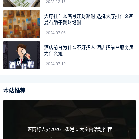
2023-12-15
花涧、孔雀沟、大伊山、西双湖等旅游景点。
大厅挂什么画最旺财聚财 选择大厅挂什么画
是一座山、海、港、城相依相拥的城市，素有“东海第一胜
最有助于聚财增财
境”之称。
2024-07-06
酒店前台为什么不好招人 酒店招前台服务员
为什么难
2024-07-19
本站推荐
落雨好去处2026｜香港 9 大室内活动推荐