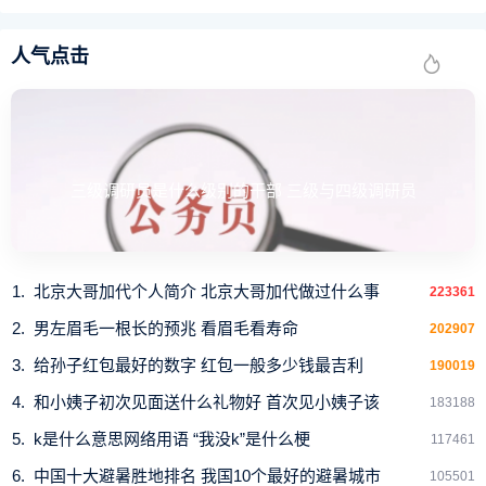
宁府。
元世祖至元二十年（1284年），海宁府改为海宁州，录事
人气点击
司与东海县均并入朐山县。海宁州改属淮安府路。
元世祖至元二十八年（1292年），设立河南江北等处行中
书省。海宁州属河南江北行中书省淮东道宣慰司江北淮东道
三级调研员是什么级别的干部 三级与四级调研员
肃政廉访司淮安路。
元顺帝至正二十七年（1367年），海宁州归吴，属江南行
中书省。
北京大哥加代个人简介 北京大哥加代做过什么事
223361
明太祖洪武元年（1368年），海宁州复改名海州，属淮安
男左眉毛一根长的预兆 看眉毛看寿命
202907
府，废朐山县，沭阳县直属淮安府。
给孙子红包最好的数字 红包一般多少钱最吉利
190019
海州至此保有州治和赣榆县，从唐贞观元年（627年）以
和小姨子初次见面送什么礼物好 首次见小姨子该
183188
来的局面从此被打破，相当于今天连云港区、赣榆县、东海
k是什么意思网络用语 “我没k”是什么梗
117461
县、灌云县、灌南县。同年，废江南行中书省，海州属中书
中国十大避暑胜地排名 我国10个最好的避暑城市
105501
省淮安府。