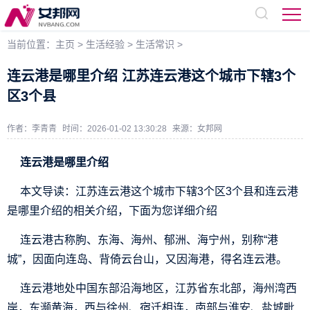
当前位置：
主页
>
生活经验
>
生活常识
>
连云港是哪里介绍 江苏连云港这个城市下辖3个
区3个县
作者：李青青
时间：2026-01-02 13:30:28
来源：
女邦网
连云港是哪里介绍
本文导读：江苏连云港这个城市下辖3个区3个县和连云港
是哪里介绍的相关介绍，下面为您详细介绍
连云港古称朐、东海、海州、郁洲、海宁州，别称“港
城”，因面向连岛、背倚云台山，又因海港，得名连云港。
连云港地处中国东部沿海地区，江苏省东北部，海州湾西
岸，东濒黄海，西与徐州、宿迁相连，南部与淮安、盐城毗