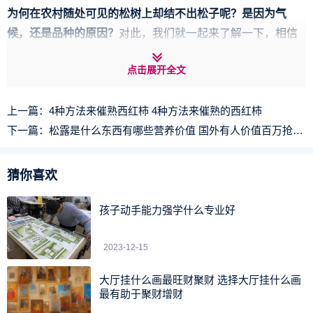
为何在农村随处可见的松树上却结不出松子呢？是因为气
候，还是品种的原因？
对此，我们就一起来了解一下，相信
大家看完以后就明白了！
点击展开全文
松树的怎样一种树木？
上一篇：
4种方法来催熟西红柿 4种方法来催熟的西红柿
松树是在我国南北方都有分布的一种树木，并且在农村的
下一篇：
松露是什么东西有哪些营养价值 国外有人价值百万抢松露
山上它也是随处可见，其中有些是人为种植的，还有一部分
是野生的。
猜你喜欢
不光是在农村地区松树很常见，近些年在城市里它也成为
孩子动手能力强学什么专业好
了一种出镜率很高的树木，在一些小区、公园等也能见到松
树。当然了，这些松树都是栽种的，主要是用来观赏的。
2023-12-15
大厅挂什么画最旺财聚财 选择大厅挂什么画
最有助于聚财增财