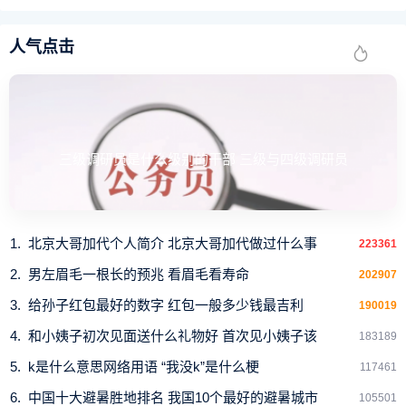
其中绝大多数的松树都是能结出松果的，不过只有极少数
人气点击
的松果才能结出我们人类能吃的松子。
比较常见的就是来自东北红松子，还有云贵川大山里面的
落水松子、华山松等。
也是因为它们在国内的分布范围不广，像东北红松子则主
三级调研员是什么级别的干部 三级与四级调研员
要是产于长白山和小兴安岭，而落水松子也叫云南松子，主
要产于云南、四川、贵州等少数地区。
所以不少人才对这些松子不了解，而物以稀为贵，这也是
北京大哥加代个人简介 北京大哥加代做过什么事
223361
松子价格昂贵的原因之一。
男左眉毛一根长的预兆 看眉毛看寿命
202907
给孙子红包最好的数字 红包一般多少钱最吉利
190019
为何其他的松树却没有松子呢？
和小姨子初次见面送什么礼物好 首次见小姨子该
183189
其实这多数是一种误解，其他的松树也是能生产出松子
k是什么意思网络用语 “我没k”是什么梗
117461
的，只是相比于东北松子、落水松子等可食用的松子而言，
中国十大避暑胜地排名 我国10个最好的避暑城市
105501