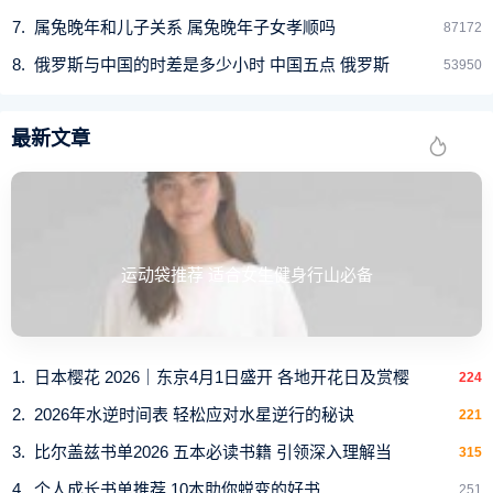
它们的个头要细小很多，一般是难以发现而已。
属兔晚年和儿子关系 属兔晚年子女孝顺吗
87172
1
2
3
下一页
俄罗斯与中国的时差是多少小时 中国五点 俄罗斯
53950
最新文章
运动袋推荐 适合女生健身行山必备
日本樱花 2026｜东京4月1日盛开 各地开花日及赏樱
224
2026年水逆时间表 轻松应对水星逆行的秘诀
221
比尔盖兹书单2026 五本必读书籍 引领深入理解当
315
个人成长书单推荐 10本助你蜕变的好书
251