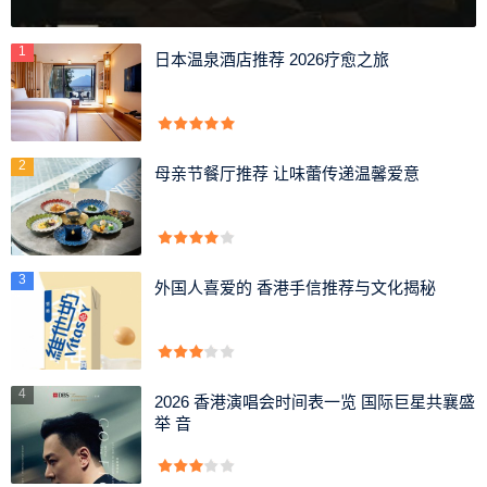
但是捡了很多，甚至到树上去采摘的果实，里面依然是没
有松子的。那它的果实哪里去了呢？难道这些不是松树吗？
1
日本温泉酒店推荐 2026疗愈之旅
后来笔者经过了解才知道，
原来松树是指松柏纲、松柏
目、松科松属下所有植物的统称，而在整个松属下的松树种
类多达80余种。
2
母亲节餐厅推荐 让味蕾传递温馨爱意
3
外国人喜爱的 香港手信推荐与文化揭秘
4
2026 香港演唱会时间表一览 国际巨星共襄盛
举 音