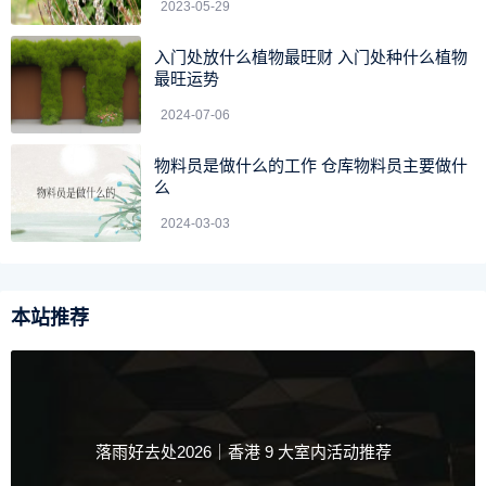
2023-05-29
打瘦脸针使用方法不当、没有控制好注射的剂量、注射的
入门处放什么植物最旺财 入门处种什么植物
时候部位不够精确，这样就会影响到打瘦脸针的效果，甚至
最旺运势
会让局部出现红肿的情况，这属于一种不良的反应，所以一
2024-07-06
定要引起重视。药物作用影响到颧大肌、颧小肌，在求美者
笑时感觉到双侧面颊部不能上提，给人以不自然的面容。
物料员是做什么的工作 仓库物料员主要做什
么
2024-03-03
本站推荐
落雨好去处2026｜香港 9 大室内活动推荐