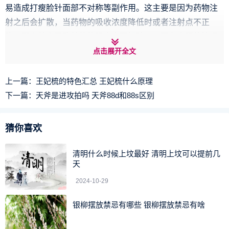
易造成打瘦脸针面部不对称等副作用。这主要是因为药物注
射之后会扩散，当药物的吸收浓度降低时或者注射点不正
确，那么就会导致其他的肌肉出现松弛。只要在合理的情况
下注射，几个月之后就可以恢复到本来的样子。
点击展开全文
上一篇：
王妃梳的特色汇总 王妃梳什么原理
下一篇：
天斧是进攻拍吗 天斧88d和88s区别
猜你喜欢
清明什么时候上坟最好 清明上坟可以提前几
天
2024-10-29
银柳摆放禁忌有哪些 银柳摆放禁忌有啥
2、出现红肿的情况