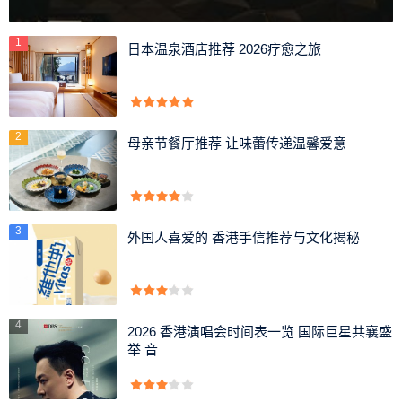
3、大小脸
1
日本温泉酒店推荐 2026疗愈之旅
大小脸就是注射完瘦脸针之后的剂量和部位不同，从而引
起了左右脸不对称，这和医生的经验有很大的关系，在进行
微整容的时候，尽量要选择正规的医院以及临床经验丰富的
2
母亲节餐厅推荐 让味蕾传递温馨爱意
医生。因为肉毒素是液体会向周边弥散，如果打入过多或者
没有精准的找到咬肌位置的话，肉毒素会因为弥散作用而麻
痹颧骨下的咬肌从而导致面颊凹陷。
3
4、吞咽困难
外国人喜爱的 香港手信推荐与文化揭秘
若是注射瘦脸针的剂量过大的话，有可能会导致吞咽食物
困难的情况在，主要是因为大部分的瘦脸针主要是通过肉毒
杆菌从而达到瘦脸的目的，大量的肉毒杆菌会导致脸部肌肉
4
2026 香港演唱会时间表一览 国际巨星共襄盛
举 音
出现松弛和萎缩，减少了咬肌的活动，影响到了进食。
瘦脸针的危害有什么副作用？ 由女邦网原创发布，未经允