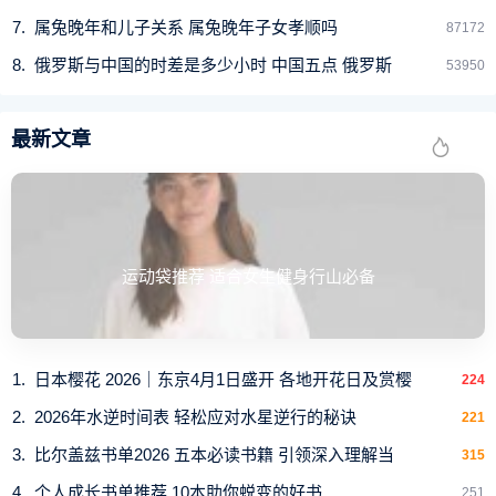
属兔晚年和儿子关系 属兔晚年子女孝顺吗
87172
俄罗斯与中国的时差是多少小时 中国五点 俄罗斯
53950
最新文章
运动袋推荐 适合女生健身行山必备
日本樱花 2026｜东京4月1日盛开 各地开花日及赏樱
224
2026年水逆时间表 轻松应对水星逆行的秘诀
221
比尔盖兹书单2026 五本必读书籍 引领深入理解当
315
个人成长书单推荐 10本助你蜕变的好书
251