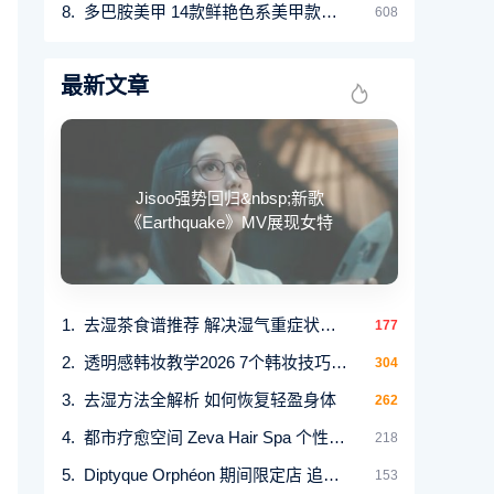
多巴胺美甲 14款鲜艳色系美甲款式推荐打造夏日
608
最新文章
Jisoo强势回归&nbsp;新歌
《Earthquake》MV展现女特
去湿茶食谱推荐 解决湿气重症状与饮用指南
177
透明感韩妆教学2026 7个韩妆技巧化出女团级光透
304
去湿方法全解析 如何恢复轻盈身体
262
都市疗愈空间 Zeva Hair Spa 个性化头皮护理方案
218
Diptyque Orphéon 期间限定店 追寻巴黎夜色的艺术芳
153