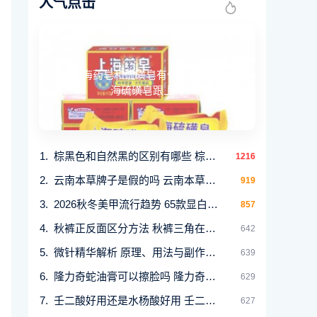
人气点击
上海药皂和硫磺皂有什么区别 上
海硫磺皂跟上海
棕黑色和自然黑的区别有哪些 棕黑色适合什么年
1216
云南本草牌子是假的吗 云南本草主要产品
919
2026秋冬美甲流行趋势 65款显白Gel甲款式推荐及护
857
秋裤正反面区分方法 秋裤三角在前还是在后
642
微针精华解析 原理、用法与副作用分析
639
隆力奇蛇油膏可以擦脸吗 隆力奇蛇油膏有激素吗
629
壬二酸好用还是水杨酸好用 壬二酸净颜凝露和水
627