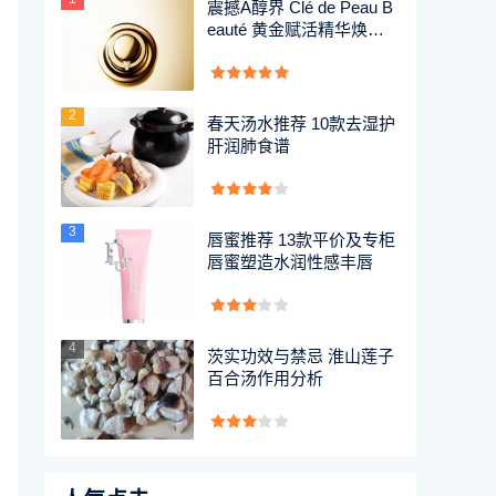
震撼A醇界 Clé de Peau B
eauté 黄金赋活精华焕肤
抗老
2
春天汤水推荐 10款去湿护
肝润肺食谱
3
唇蜜推荐 13款平价及专柜
唇蜜塑造水润性感丰唇
4
茨实功效与禁忌 淮山莲子
百合汤作用分析