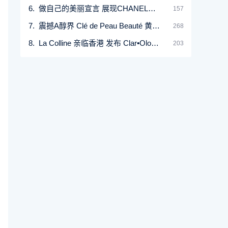
做自己的美丽宣言 展现CHANEL春日色彩哲学
157
震撼A醇界 Clé de Peau Beauté 黄金赋活精华焕肤抗老
268
La Colline 亲临香港 发布 Clar•Ology 新系列
203