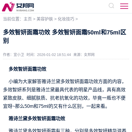
当前位置：
主页
>
美容护肤
>
化妆技巧
>
多效智妍面霜功效 多效智妍面霜50ml和75ml区
别
作者：宣小卫
时间：2026-01-02 18:51:44
来源：
女邦网
多效智妍面霜功效
小编为大家解答雅诗兰黛多效智妍面霜功效方面的内容，
多效智妍系列是雅诗兰黛最具代表的明星产品线，具有高效
紧致皮肤、细腻肤质、抗老抗氧化的功效，毕竟一瓶也不便
宜呀~那么50m和75ml的又有什么区别，一起来看。
雅诗兰黛多效智妍面霜功效
雅诗兰黛多效智妍面霜有三种，分别是多效智妍精华滋养