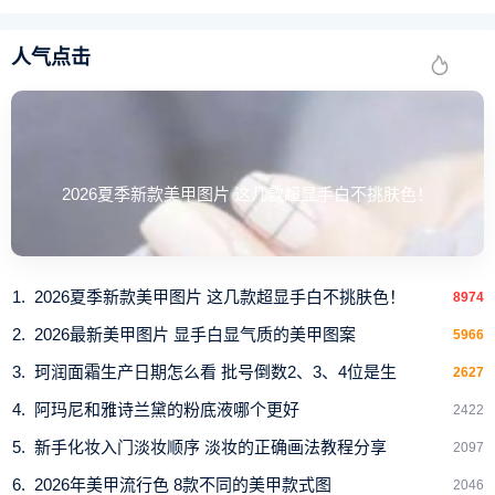
皮和干皮。用完后的皮肤，是掐得出水的那种水润清透！夏
季必备！神仙面霜！
人气点击
滋润型：50ml/830RMB，颜色是米色，柔润滋养，很好吸
收，用过后的皮肤，弹嫩柔滑，油性大，适合沙漠皮，干皮
妹子。留在皮肤上的水分是刚刚好的，不会黏腻。
2026夏季新款美甲图片 这几款超显手白不挑肤色！
2026夏季新款美甲图片 这几款超显手白不挑肤色！
8974
2026最新美甲图片 显手白显气质的美甲图案
5966
珂润面霜生产日期怎么看 批号倒数2、3、4位是生
2627
阿玛尼和雅诗兰黛的粉底液哪个更好
2422
新手化妆入门淡妆顺序 淡妆的正确画法教程分享
2097
2026年美甲流行色 8款不同的美甲款式图
2046