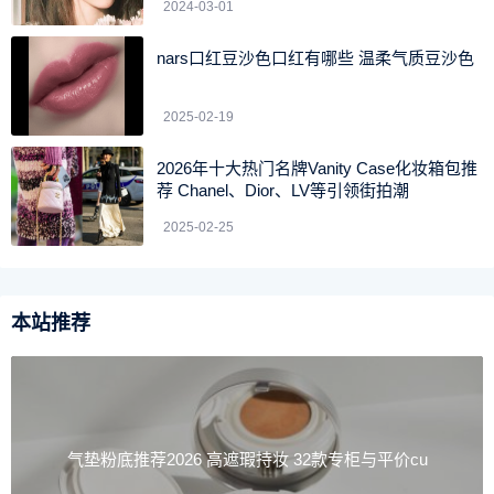
2024-03-01
nars口红豆沙色口红有哪些 温柔气质豆沙色
2025-02-19
2026年十大热门名牌Vanity Case化妆箱包推
荐 Chanel、Dior、LV等引领街拍潮
2025-02-25
本站推荐
3、雅诗兰黛多效智妍晚霜
成分：乙酰基六肽-8、2x辣木籽精粹、烟酰胺、
功效：平滑淡纹，弹润丰盈、紧致素颜。乙酰基六肽-8是
公认的卓效抗老成分，能够淡化表情纹、预防新生纹；2x辣
气垫粉底推荐2026 高遮瑕持妆 32款专柜与平价cu
木籽精粹能够夜间促生胶原蛋白、醒来肌肤饱满柔润；烟酰