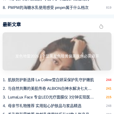
PMPM的海糖水乳使用感受 pmpm属于什么档次
819
最新文章
发色地雷2026 3个显黑发色暗黄偏黑肤色必需避开
肌肤防护新选择 La Colline莹白妍采保护乳守护嫩肌
244
与自然共舞的美肌传奇 ALBION白神水解决七大肌肤
241
LumaLux Face 专业LED光疗面膜仪 3分钟实现医美级肌
215
母亲节礼物推荐 实用贴心护肤品与家品精选
248