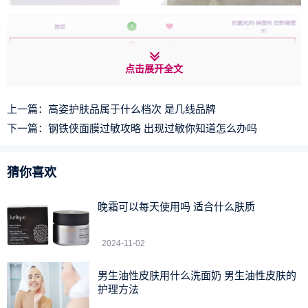
点击展开全文
澄糖丰盈臻润护唇膏除了中间的白管，全部都含维A醇。
上一篇：
高姿护肤品属于什么档次 是几线品牌
还在用这款唇膏的孕**都停用吧。再加上上面说的玫瑰系列、
下一篇：
钢铁侠面膜过敏攻略 出现过敏你知道怎么办吗
大豆系列不可用，fresh能放心用的大概只有古源修护系列
了。
猜你喜欢
1
2
3
4
5
6
下一页
晚霜可以每天使用吗 适合什么肤质
2024-11-02
男生油性皮肤用什么洗面奶 男生油性皮肤的
护理方法