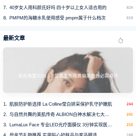
40岁女人用科颜氏好吗 四十岁以上女人适合用的
824
PMPM的海糖水乳使用感受 pmpm属于什么档次
819
最新文章
发色地雷2026 3个显黑发色暗黄偏黑肤色必需避开
肌肤防护新选择 La Colline莹白妍采保护乳守护嫩肌
244
与自然共舞的美肌传奇 ALBION白神水解决七大肌肤
241
LumaLux Face 专业LED光疗面膜仪 3分钟实现医美级肌
215
母亲节礼物推荐 实用贴心护肤品与家品精选
248