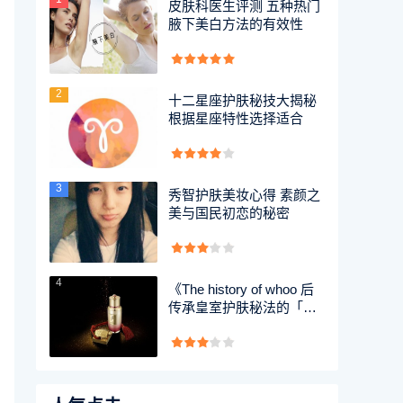
皮肤科医生评测 五种热门
腋下美白方法的有效性
2
十二星座护肤秘技大揭秘
根据星座特性选择适合
3
秀智护肤美妆心得 素颜之
美与国民初恋的秘密
4
《The history of whoo 后
传承皇室护肤秘法的「金
宝