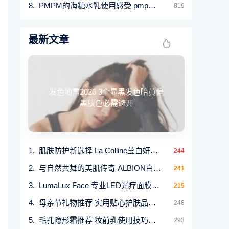
PMPM的海糖水乳使用感受 pmpm属于什么档次
819
最新文章
发色地雷2026 3个显黑发色暗黄偏
黑肤色必需避开
肌肤防护新选择 La Colline莹白妍采保护乳守护嫩肌
244
与自然共舞的美肌传奇 ALBION白神水解决七大肌肤
241
LumaLux Face 专业LED光疗面膜仪 3分钟实现医美级肌
215
母亲节礼物推荐 实用贴心护肤品与家品精选
248
毛孔隐形霜推荐 妆前乳使用技巧与13款人气产品
293