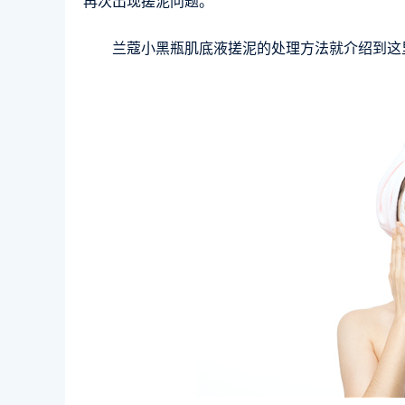
再次出现搓泥问题。
兰蔻小黑瓶肌底液搓泥的处理方法就介绍到这