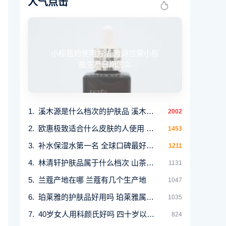
人气点击
小棕瓶的使用方法 雅诗兰黛小棕
瓶生产日期怎么
溪木源是什么档次的护肤品 溪木源适合多大年龄
2002
欧惠极致适合什么皮肤的人使用 适合多大年龄女
1453
补水保湿水第一名 全球口碑最好的5款平价保湿爽
1211
林清轩护肤品属于什么档次 山茶花润肤油的开创
1131
兰蔻产地在哪 兰蔻有几个生产地
1047
珀莱雅的护肤品好用吗 珀莱雅属于什么档次的品
1035
40岁女人用科颜氏好吗 四十岁以上女人适合用的
824