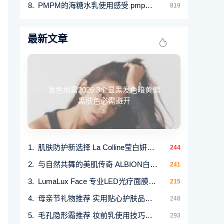
PMPM的海糖水乳使用感受 pmpm属于什么档次
819
最新文章
发色地雷2026 3个显黑发色暗黄偏
黑肤色必需避开
肌肤防护新选择 La Colline莹白妍采保护乳守护嫩肌
244
与自然共舞的美肌传奇 ALBION白神水解决七大肌肤
241
LumaLux Face 专业LED光疗面膜仪 3分钟实现医美级肌
215
母亲节礼物推荐 实用贴心护肤品与家品精选
248
毛孔隐形霜推荐 妆前乳使用技巧与13款人气产品
293