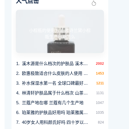
人气点击
小棕瓶的使用方法 雅诗兰黛小棕
瓶生产日期怎么
溪木源是什么档次的护肤品 溪木源适合多大年龄
2002
欧惠极致适合什么皮肤的人使用 适合多大年龄女
1453
补水保湿水第一名 全球口碑最好的5款平价保湿爽
1211
林清轩护肤品属于什么档次 山茶花润肤油的开创
1131
兰蔻产地在哪 兰蔻有几个生产地
1047
珀莱雅的护肤品好用吗 珀莱雅属于什么档次的品
1035
40岁女人用科颜氏好吗 四十岁以上女人适合用的
824