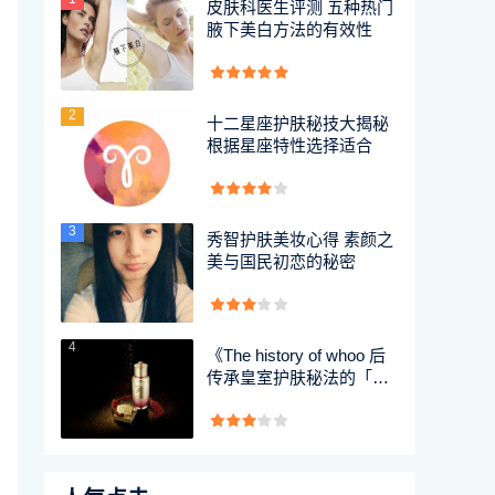
皮肤科医生评测 五种热门
腋下美白方法的有效性
2
十二星座护肤秘技大揭秘
根据星座特性选择适合
3
秀智护肤美妆心得 素颜之
美与国民初恋的秘密
4
《The history of whoo 后
传承皇室护肤秘法的「金
宝