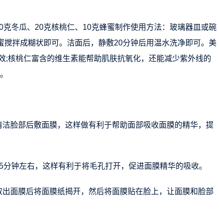
0克冬瓜、20克核桃仁、10克蜂蜜制作使用方法：玻璃器皿或碗
蜂蜜搅拌成糊状即可。洁面后，静敷20分钟后用温水洗净即可。美
效;核桃仁富含的维生素能帮助肌肤抗氧化，还能减少紫外线的
佳。
清洁脸部后敷面膜，这样做有利于帮助面部吸收面膜的精华，提
15分钟左右，这样有利于将毛孔打开，促进面膜精华的吸收。
取出面膜后将面膜纸揭开，然后将面膜贴在脸上，让面膜和脸部