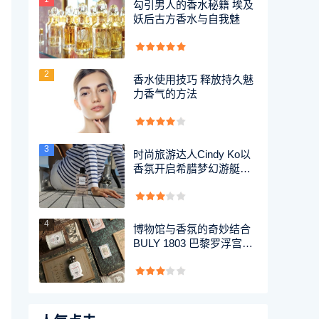
勾引男人的香水秘籍 埃及
妖后古方香水与自我魅
2
香水使用技巧 释放持久魅
力香气的方法
3
时尚旅游达人Cindy Ko以
香氛开启希腊梦幻游艇之
旅
4
博物馆与香氛的奇妙结合
BULY 1803 巴黎罗浮宫限
量