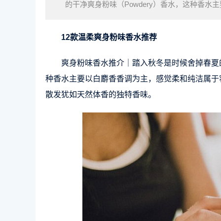
的干净爽身粉味（Powdery）香水，这种香
以下12款爽身粉味BB味香水推荐，让大家散发
12款温柔爽身粉味香水推荐
爽身粉味香水推介｜踏入秋冬是时候舍掉春夏的
种香水主要以白麝香香调为主，感觉柔和纯洁属于
散发犹如天然体香的独特香味。