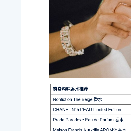
爽身粉味香水推荐
Nonfiction The Beige 香水
CHANEL N°5 L’EAU Limited Edition
Prada Paradoxe Eau de Parfum 香水
Maison Francis Kurkdjia APOM淡香水