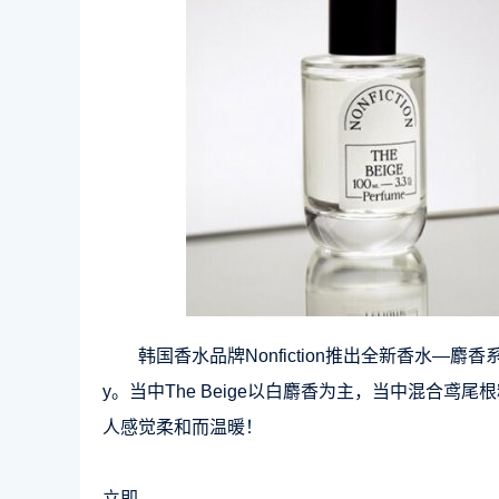
韩国香水品牌Nonfiction推出全新香水—麝香
y。当中The Beige以白麝香为主，当中混合
人感觉柔和而温暖！
立即