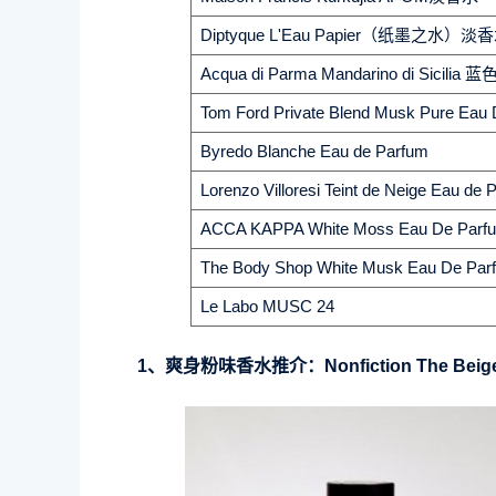
Diptyque L'Eau Papier（纸墨之水）淡
Acqua di Parma Mandarino di Si
Tom Ford Private Blend Musk Pure Ea
Byredo Blanche Eau de Parfum
Lorenzo Villoresi Teint de Neige Eau
ACCA KAPPA White Moss Eau De P
The Body Shop White Musk Eau De Par
Le Labo MUSC 24
1、爽身粉味香水推介：Nonfiction The Beig