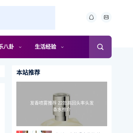
乐八卦
生活经验
本站推荐
发香喷雾推荐 22款高回头率头发
香水推介
1