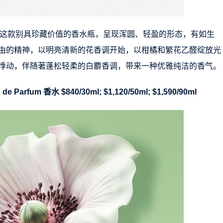
瓶设计，这款别具珍藏价值的香水瓶，呈现浑圆、轻盈的形态，有如生
由的精神，以明亮清新的花香调开始，以柑橘和繁花乙醛绽放光
悸动，伴随著蓬松轻柔的白麝香调，带来一种优雅纯洁的香气。
rfum 香水 $840/30ml; $1,120/50ml; $1,590/90ml