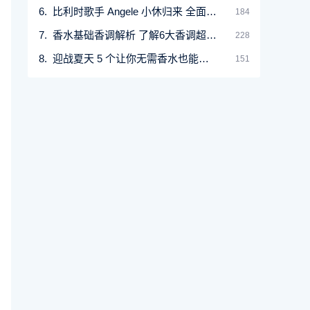
比利时歌手 Angele 小休归来 全面代言CHANEL香水
184
香水基础香调解析 了解6大香调超越花香与果香
228
迎战夏天 5 个让你无需香水也能散发自然香的小
151