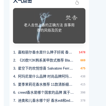
人气点击
老人去世上香的正确方法 丧事用
香的风俗及历史
嘉柏丽尔香水是什么牌子好闻 香奈儿嘉伯丽尔天
1478
《20款Y2K韩系美甲款式推荐 Blackpink华莎专用美甲
669
星空下的欢悦惊喜 Salvatore Ferragamo 推出限量圣诞
475
阿玛尼是什么品牌 时尚品牌阿玛尼属于什么档次
438
夏季茉莉花香水推荐 11款清新细腻香调品牌解析
415
creed香水是哪个国家的品牌 属于什么档次
398
迪奥和儿香水哪个好 ​香水edt和edp是什么意思
378