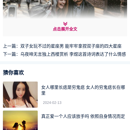
点击展开全文
为你心动的狮子男会陪你去购物，花上一天的时间来守护
你，默默在背后等待、回答你的问题，以欣赏的角度去看
上一篇：
双子女玩不过的星座男 能牢牢拿捏双子座的四大星座
你，将你变成了公主。
下一篇：
乌夜啼无言独上西楼赏析 李煜这首诗词表达了什么情感
8 跟你在游乐场玩耍
猜你喜欢
女人哪里长痣是穷鬼痣 女人的穷鬼痣长在哪
里
2024-02-13
真正爱一个人应该放手吗 依照自身情况而定