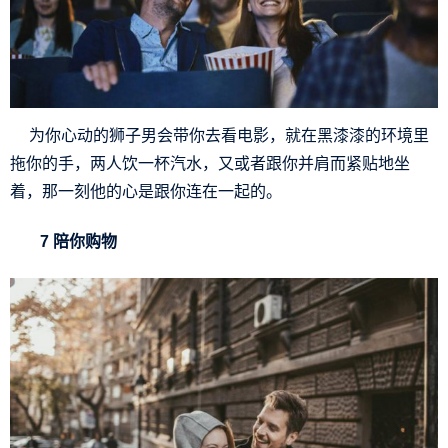
为你心动的狮子男会带你去看电影，就在黑漆漆的环境里
拖你的手，两人饮一杯汽水，又或者跟你并肩而紧贴地坐
着，那一刻他的心是跟你连在一起的。
7 陪你购物