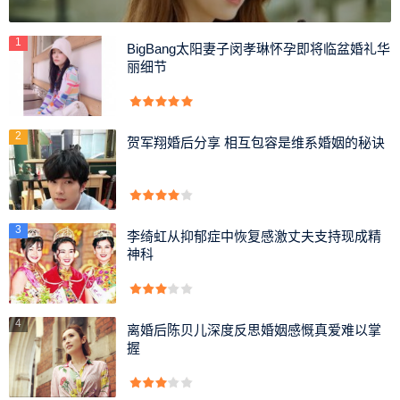
1
BigBang太阳妻子闵孝琳怀孕即将临盆婚礼华
丽细节
2
贺军翔婚后分享 相互包容是维系婚姻的秘诀
3
李绮虹从抑郁症中恢复感激丈夫支持现成精
神科
4
离婚后陈贝儿深度反思婚姻感慨真爱难以掌
握