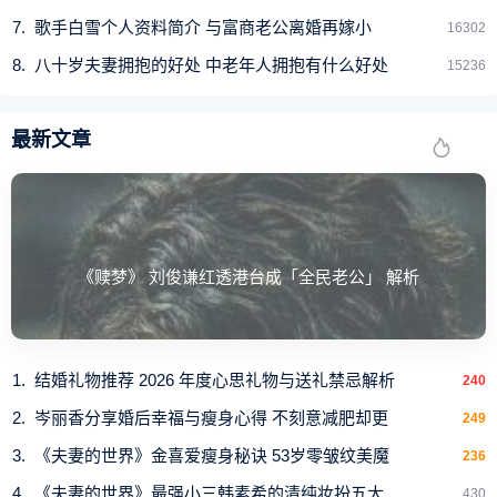
歌手白雪个人资料简介 与富商老公离婚再嫁小
16302
八十岁夫妻拥抱的好处 中老年人拥抱有什么好处
15236
最新文章
百万钻冕
太阳对老婆简直就像公主一样，结婚当天，闵孝琳头上戴
的就是Chaumet的Josephine钻冕，价值约百万港币，华丽又
《赎梦》 刘俊谦红透港台成「全民老公」 解析
优雅。
结婚礼物推荐 2026 年度心思礼物与送礼禁忌解析
240
岑丽香分享婚后幸福与瘦身心得 不刻意减肥却更
249
《夫妻的世界》金喜爱瘦身秘诀 53岁零皱纹美魔
236
《夫妻的世界》最强小三韩素希的清纯妆扮五大
430