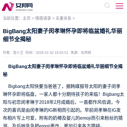
当前位置：
主页
>
情感语录
>
夫妻关系
>
BigBang太阳妻子闵孝琳怀孕即将临盆婚礼华丽
细节全揭秘
作者：宣小卫
时间：2026-01-02 18:55:51
来源：
女邦网
BigBang太阳妻子闵孝琳怀孕即将临盆婚礼华丽细节全揭
秘
Bigbang太阳快要当爸爸了，据韩媒报导太阳的妻子闵孝
琳怀孕即将临盘，一家人都十分期待孩子的来临！Bigbang太
阳与初恋闵孝琳于2018年2月成婚后，一直都作风低调，今
次的喜讯是由闵孝琳的IG新相而引起的。早前闵孝琳在IG发
布相片写上可爱，附有的奶樽及婴儿的emoji而引来粉丝的猜
测，及后她急急把emoji更改，更加引来各方猜疑。