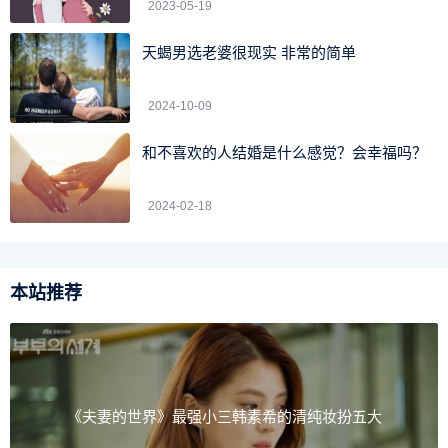
2023-05-19
天蝎男选老婆很现实 非常的简单
2024-10-09
和不喜欢的人结婚是什么感觉？会幸福吗？
2024-02-18
本站推荐
Oscar de la Renta婚纱
婚礼前一直保持神秘的婚纱也终于曝光，闵孝琳穿上Osca
r de la Renta的露肩婚纱，以大朵的立体花卉点缀，充满浪漫
《夫妻的世界》最强小三韩素希的清纯妆扮五大
情怀。