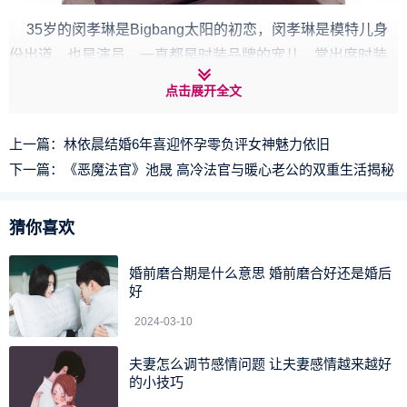
35岁的闵孝琳是Bigbang太阳的初恋，闵孝琳是模特儿身
份出道，也是演员，一直都是时装品牌的宠儿，常出席时装
活动，私下的打扮更非常值得参考。
点击展开全文
而当年BigBang太阳和闵孝琳的婚礼照片在网上疯狂洗
版，除了BigBang全员合体、CL献唱等焦点外，太阳和闵孝
上一篇：
林依晨结婚6年喜迎怀孕零负评女神魅力依旧
琳一对新人的婚纱礼服十分吸睛，尤其是闵孝琳的婚纱和钻
下一篇：
《恶魔法官》池晟 高冷法官与暖心老公的双重生活揭秘
石王冠，华丽行头引人关注！
猜你喜欢
婚前磨合期是什么意思 婚前磨合好还是婚后
好
2024-03-10
夫妻怎么调节感情问题 让夫妻感情越来越好
的小技巧