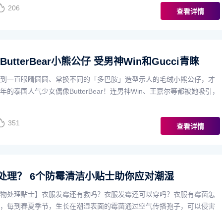
206
查看详情
utterBear小熊公仔 受男神Win和Gucci青睐
到一直眼睛圆圆、常换不同的「多巴胺」造型示人的毛绒小熊公仔，才
的泰国人气少女偶像ButterBear！连男神Win、王嘉尔等都被她吸引，
351
查看详情
处理？ 6个防霉清洁小贴士助你应对潮湿
物处理贴士】衣服发霉还有救吗？衣服发霉还可以穿吗？衣服有霉菌怎
，每到春夏季节，生长在潮湿表面的霉菌通过空气传播孢子，可以侵害