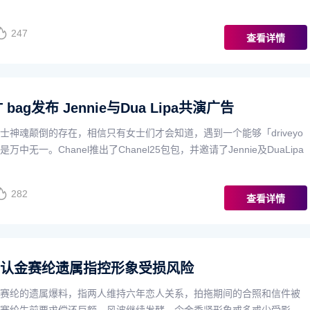
247
查看详情
T bag发布 Jennie与Dua Lipa共演广告
士神魂颠倒的存在，相信只有女士们才会知道，遇到一个能够「driveyo
是万中无一。Chanel推出了Chanel25包包，并邀请了Jennie及DuaLipa
282
查看详情
否认金赛纶遗属指控形象受损风险
赛纶的遗属爆料，指两人维持六年恋人关系，拍拖期间的合照和信件被