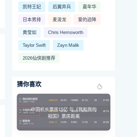
凯特王妃
后翼弃兵
嘉年华
日本男排
麦浚龙
爱的迫降
黄莹如
Chris Hemsworth
Taylor Swift
Zayn Malik
2026仙侠剧推荐
猜你喜欢
中国机长票房15亿 与《我和我的
祖国》票房距离