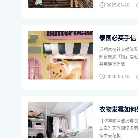
2025-06-10
泰国必买手信 B
近期常在社交媒体看
知道原来「她」是近年
甚至连选秀节
2025-06-10
衣物发霉如何
【防霉和清洁发霉衣
么洗？天气潮湿多雨
家中天花板