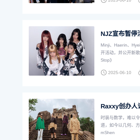
2025-06-10
NJZ宣布暂停
Minji、Haerin
开活动，并公开新歌概
Stop》
2025-06-10
Raxxy创办
时装与数学，难以令
道，如今以几何、方程
mShen