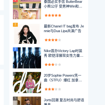
泰国必买手信 ButterBear
小熊公仔 受男神Win和Gu
cc
2
最新Chanel IT bag发布 Je
nnie与Dua Lipa共演广告
3
Nike首办Victory Lap时装
秀 欧铠淳展现女性力量与
创
4
20岁Sophie Powers凭一
曲〈STFU〉爆红 加拿大
歌手唱出
5
Jorts回潮 复古时尚与舒适
兼具