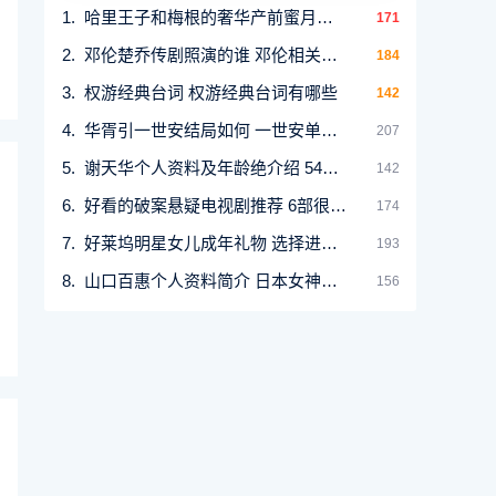
哈里王子和梅根的奢华产前蜜月假期揭晓
171
邓伦楚乔传剧照演的谁 邓伦相关介绍
184
权游经典台词 权游经典台词有哪些
142
华胥引一世安结局如何 一世安单元慕容安与苏珩
207
谢天华个人资料及年龄绝介绍 54岁谢天华罕晒全
142
好看的破案悬疑电视剧推荐 6部很火的国产悬疑剧
174
好莱坞明星女儿成年礼物 选择进入（S-Q）行业父
193
山口百惠个人资料简介 日本女神山口百惠的幸福
156