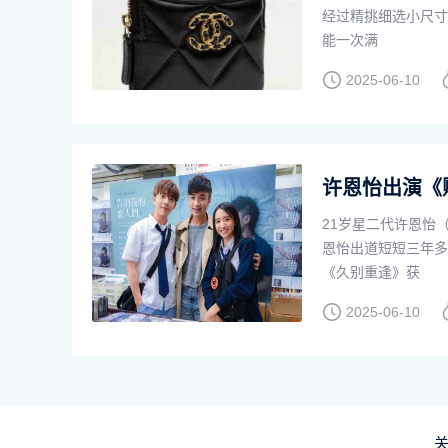
经过精挑细选小尺寸
能一次满
2025-06-10
许恩怡出演《
21岁星二代许恩怡（
恩怡出道短短三年多
《久别重逢》获
2025-06-10