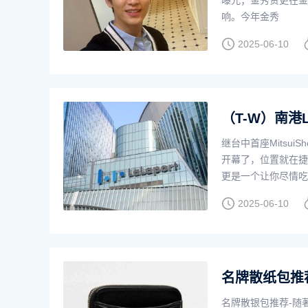
曝光；金秀贤更在金
响。今年金秀
2025-06-10
继台中首座MitsuiSh
开幕了，位置就在捷
更是一个让你尽情吃
2025-06-10
名牌散纸包推荐
名牌散银包推荐-随