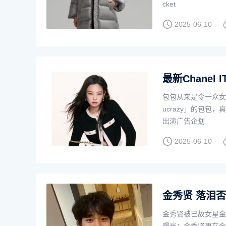
cket
2025-06-10
最新Chanel I
包包从来是令一众女
ucrazy」的包包，真
出演广告企划
2025-06-10
金秀贤 落泪
金秀贤被已故女星金