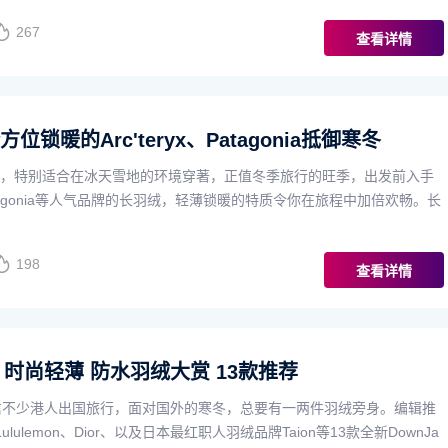
267
查看详情
位锁暖的Arc'teryx、Patagonia抵御寒冬
，特别适合在冰天雪地的环境穿著，正值冬季旅行的旺季，出发前入手
、Patagonia等人气品牌的长羽绒，轻薄锁暖的特质令你在旅程中加倍欢畅。长
198
查看详情
6 时尚轻薄 防水羽绒大赏 13款推荐
信不少港人出国旅行，面对国外的寒冬，总要有一两件羽绒旁身。编辑推
、Lululemon、Dior、以及日本最红职人羽绒品牌Taion等13款全新DownJa