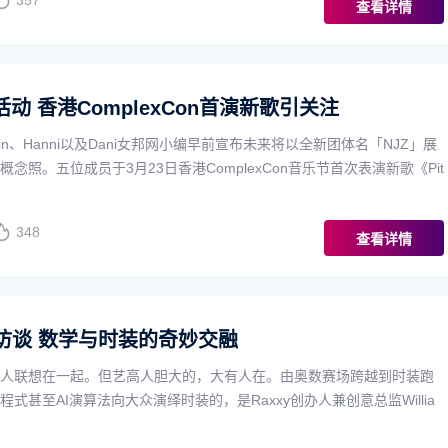
357
查看详情
活动 香港ComplexCon首演新歌引关注
、Hyein、Hanni以及Dani女邦网小编早前宣布未来将以全新团体名「NJZ」展
念照。五位成员于3月23日香港ComplexCon音乐节首次表演新歌《Pit
348
查看详情
人访谈 数学与时装的奇妙交融
人联想在一起。但艺高人胆大的，大有人在。由奥数赛场跨越到时装跑
式甚至AI演算法向大众演绎时装的，是Raxxy创办人兼创意总监Willia