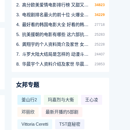
高分欧美爱情电影排行榜 又甜又虐经典高分欧美
34823
电视剧排名最火的前十位 火爆全网的10部电视剧
34229
最好看的韩国电影大全 好看的韩国电影推荐
27718
抗美援朝的电影有哪些 这六部抗美援朝电影你一
25283
龚翔宇的个人资料简介及家世 女排龚翔宇的经历
25228
斗罗大陆大结局是怎样的 动漫斗罗大陆最终结局
24407
华晨宇个人资料介绍及家世 华晨宇是怎么成名火
23853
女邦专题
釜山行2
玛嘉烈与大衞
王心凌
邓丽欣
最新开播的5部剧
Vittoria Ceretti
TST庭秘密