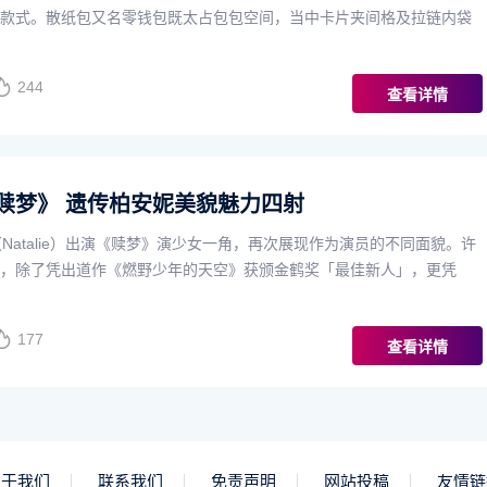
款式。散纸包又名零钱包既太占包包空间，当中卡片夹间格及拉链内袋
244
查看详情
赎梦》 遗传柏安妮美貌魅力四射
Natalie）出演《赎梦》演少女一角，再次展现作为演员的不同面貌。许
，除了凭出道作《燃野少年的天空》获颁金鹤奖「最佳新人」，更凭
177
查看详情
关于我们
联系我们
免责声明
网站投稿
友情链