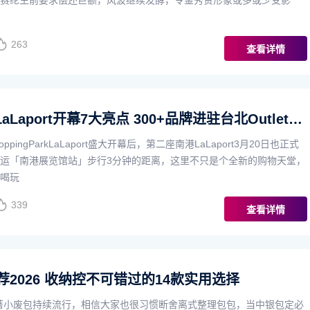
赛纶生前要求偿还巨额，风波继续发酵，令金秀贤形象或多或少受影
263
查看详情
（T-W）南港LaLaport开幕7大亮点 300+品牌进驻台北Outlet、日本哈利波特专
oppingParkLaLaport盛大开幕后，第二座南港LaLaport3月20日也正式
运「南港展览馆站」步行3分钟的距离，这里不只是个全新的购物天堂，
喝玩
339
查看详情
2026 收纳控不可错过的14款实用选择
著小废包持续流行，相信大家也很习惯断舍离式整理包包，当中银包定必