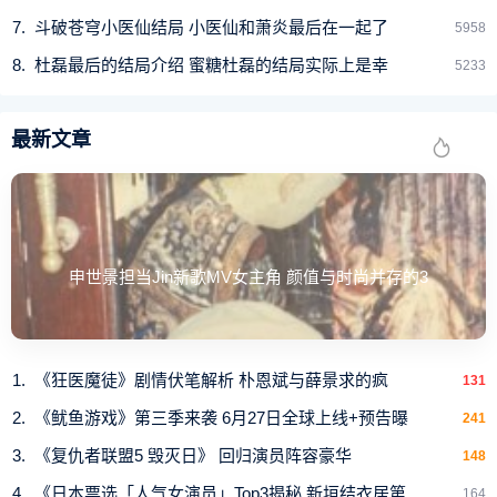
斗破苍穹小医仙结局 小医仙和萧炎最后在一起了
5958
杜磊最后的结局介绍 蜜糖杜磊的结局实际上是幸
5233
1995年出生的Victoria Pedretti，是一位新世代的美国演
员，拥有浓眉大眼的深邃五官，笑起来亲切自信。
最新文章
1
2
下一页
申世景担当Jin新歌MV女主角 颜值与时尚并存的3
《狂医魔徒》剧情伏笔解析 朴恩斌与薛景求的疯
131
《鱿鱼游戏》第三季来袭 6月27日全球上线+预告曝
241
《复仇者联盟5 毁灭日》 回归演员阵容豪华
148
《日本票选「人气女演员」Top3揭秘 新垣结衣居第
164