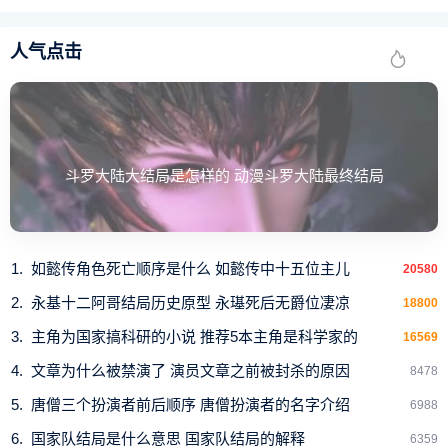
人气点击
斗罗大陆大结局是怎样的 动漫斗罗大陆最终结局
如懿传角色死亡顺序是什么 如懿传中十五位主儿
20580
永基十二阿哥结局历史原型 永璂死后无爵位凄凉
18800
主角为国家搞科研的小说 推荐5本主角是科学家的
16569
文章为什么被禁演了 演员文章之前被封杀的原因
8478
唐僧三个扮演者前后顺序 唐僧扮演者的名字介绍
6988
国家队结局是什么意思 国家队结局的解释
6359