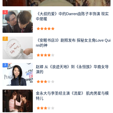
1
《大叔的爱》中的Darren由陈子丰饰演 现实
中是暖
2
《安眠书店3》剧照发布 探秘女主角Love Qui
nn的神
3
赵婷 从《浪迹天地》到《永恒族》华裔女导
演的
过往两季的《安眠书店》，变态悬疑的剧情令观众感到惊
喜，相信第三季依然让人期待。等待新一季来临的同时，带
各位深入认识女主角Love（Victoria Pedretti饰演），也可重
4
金永大与李圣经主演《流星》 肌肉男星与模
温她过往的作品。
特儿