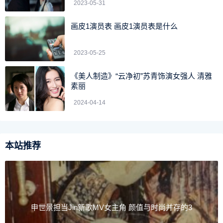
2023-05-31
画皮1演员表 画皮1演员表是什么
第三季，Joe开始以爸爸的身份，与Love建立家庭。突如
2023-05-25
其来、没有计划的新生活，对Joe来说是好还是坏？孩子会否
《美人制造》“云净初”苏青饰演女强人 清雅
令他收心养性？相信是大家期待的剧情走向。
素丽
2024-04-14
本站推荐
申世景担当Jin新歌MV女主角 颜值与时尚并存的3