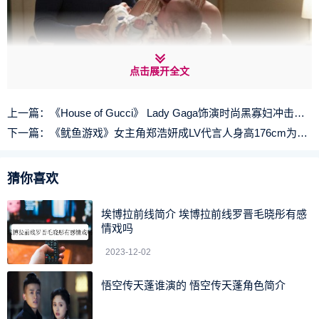
点击展开全文
在片尾，绘在蛋糕面上的字泄露新主角的名字： Henry。
上一篇：
《House of Gucci》 Lady Gaga饰演时尚黑寡妇冲击奥斯卡的演技大爆发！
自第二季提及到，Love升级为变态情人，也怀有Joe的孩
下一篇：
《鱿鱼游戏》女主角郑浩妍成LV代言人身高176cm为超模之选
子，Henry相信是他们孩子的名字。
猜你喜欢
埃博拉前线简介 埃博拉前线罗晋毛晓彤有感
情戏吗
2023-12-02
悟空传天蓬谁演的 悟空传天蓬角色简介