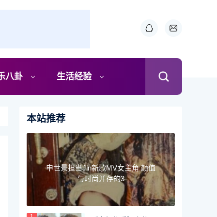
乐八卦
生活经验
本站推荐
申世景担当Jin新歌MV女主角 颜值
与时尚并存的3
1