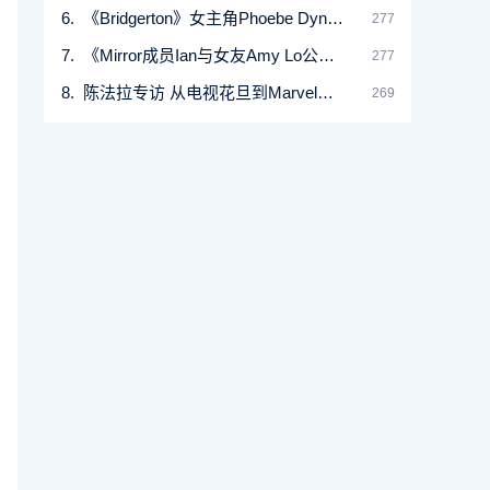
《Bridgerton》女主角Phoebe Dynevor 优雅美貌与演艺之
277
《Mirror成员Ian与女友Amy Lo公开恋情模特转型演员
277
陈法拉专访 从电视花旦到Marvel演员遵从直觉追寻
269