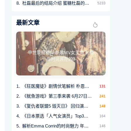
杜磊最后的结局介绍 蜜糖杜磊的结局实际上是幸
5233
最新文章
申世景担当Jin新歌MV女主角 颜值
与时尚并存的3
《狂医魔徒》剧情伏笔解析 朴恩斌与薛景求的疯
131
《鱿鱼游戏》第三季来袭 6月27日全球上线+预告曝
241
《复仇者联盟5 毁灭日》 回归演员阵容豪华
148
《日本票选「人气女演员」Top3揭秘 新垣结衣居第
164
解析Emma Corrin的时尚魅力 年轻戴安娜王妃气质的
146