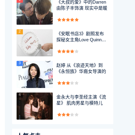
《大叔的爱》中的Darren
由陈子丰饰演 现实中是暖
2
《安眠书店3》剧照发布
探秘女主角Love Quinn的
神
3
赵婷 从《浪迹天地》到
《永恒族》华裔女导演的
4
金永大与李圣经主演《流
星》 肌肉男星与模特儿