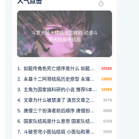
人气点击
斗罗大陆大结局是怎样的 动漫斗
罗大陆最终结局
如懿传角色死亡顺序是什么 如懿传中十五位主儿
20580
永基十二阿哥结局历史原型 永璂死后无爵位凄凉
18800
主角为国家搞科研的小说 推荐5本主角是科学家的
16569
文章为什么被禁演了 演员文章之前被封杀的原因
8478
唐僧三个扮演者前后顺序 唐僧扮演者的名字介绍
6988
国家队结局是什么意思 国家队结局的解释
6359
斗破苍穹小医仙结局 小医仙和萧炎最后在一起了
5958