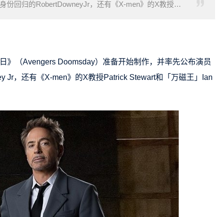
的RobertDowneyJr，还有《X-men》的X教授
日》（Avengers Doomsday）准备开始制作，并率先公布演员
r，还有《X-men》的X教授Patrick Stewart和「万磁王」Ian